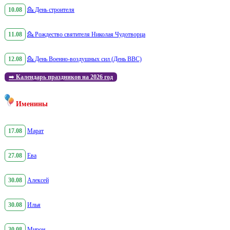
10.08
💁
День строителя
11.08
💁
Рождество святителя Николая Чудотворца
12.08
💁
День Военно-воздушных сил (День ВВС)
➡️
Календарь праздников на 2026 год
Именины
17.08
Марат
27.08
Ева
30.08
Алексей
30.08
Илья
30.08
Мирон