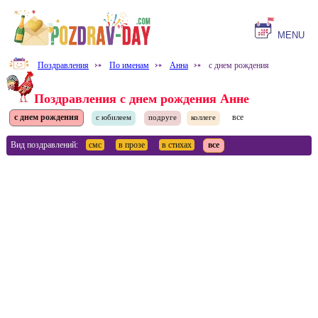
MENU
Поздравления
⤐
По именам
⤐
Анна
⤐
с днем рождения
Поздравления с днем рождения Анне
с днем рождения
все
с юбилеем
подруге
коллеге
Вид поздравлений:
смс
в прозе
в стихах
все