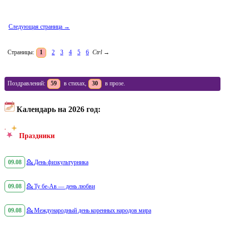
Следующая страница →
Страницы:
1
2
3
4
5
6
Ctrl
→
Поздравлений:
59
в стихах,
30
в прозе.
Календарь на 2026 год:
Праздники
09.08
💁
День физкультурника
09.08
💁
Ту бе-Ав — день любви
09.08
💁
Международный день коренных народов мира