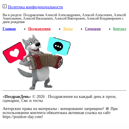
Политика конфиденциальности
Вы в разделе:
Поздравления Алексей Александрович, Алексей Алексеевич, Алексей
Анатольевич, Алексей Васильевич, Алексей Викторович, Алексей Владимирович с
днем рождения
Главная
Поздравления
Тосты
Сценарии
Контакт
«
ПоздравДень
» © 2026 :
Поздравления на каждый день в прозе,
сценарии, Смс и тосты.
Авторские права на материалы - копирование запрещено! 🚨 При
использовании контента обязательна активная ссылка на сайт
https://pozdrav-day.com!
Сайт работает при содействии портала о доме -
md.org.ua
/ Заказать
продвижение сайтов
в Украине