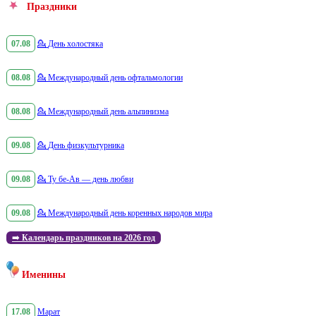
Праздники
07.08
💁
День холостяка
08.08
💁
Международный день офтальмологии
08.08
💁
Международный день альпинизма
09.08
💁
День физкультурника
09.08
💁
Ту бе-Ав — день любви
09.08
💁
Международный день коренных народов мира
➡️
Календарь праздников на 2026 год
Именины
17.08
Марат