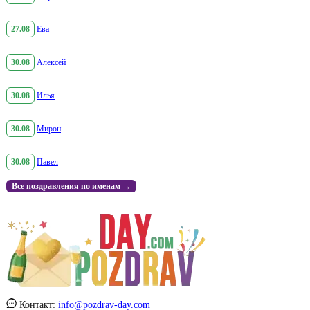
27.08
Ева
30.08
Алексей
30.08
Илья
30.08
Мирон
30.08
Павел
Все поздравления по именам →
Контакт:
info@pozdrav-day.com