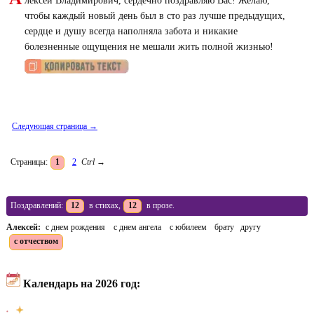
лексей Владимирович, сердечно поздравляю Вас! Желаю,
чтобы каждый новый день был в сто раз лучше предыдущих,
сердце и душу всегда наполняла забота и никакие
болезненные ощущения не мешали жить полной жизнью!
Следующая страница →
Страницы:
1
2
Ctrl
→
Поздравлений:
12
в стихах,
12
в прозе.
Алексей:
с днем рождения
с днем ангела
с юбилеем
брату
другу
с отчеством
Календарь на 2026 год: