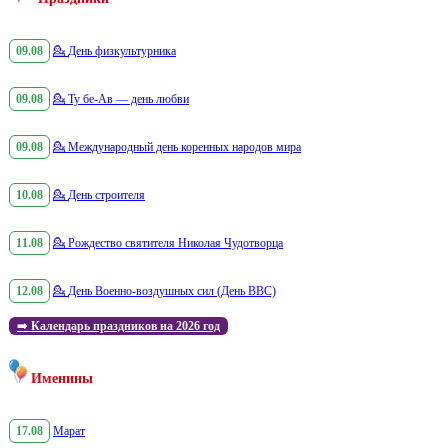
09.08
💁
День физкультурника
09.08
💁
Ту бе-Ав — день любви
09.08
💁
Международный день коренных народов мира
10.08
💁
День строителя
11.08
💁
Рождество святителя Николая Чудотворца
12.08
💁
День Военно-воздушных сил (День ВВС)
➡️
Календарь праздников на 2026 год
Именины
17.08
Марат