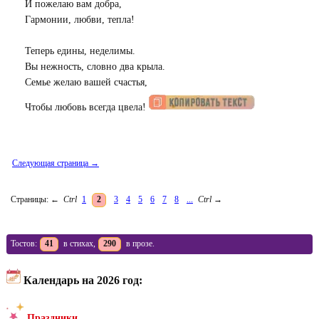
И пожелаю вам добра,
Гармонии, любви, тепла!
Теперь едины, неделимы.
Вы нежность, словно два крыла.
Семье желаю вашей счастья,
Чтобы любовь всегда цвела!
Следующая страница →
Страницы:
←
Ctrl
1
2
3
4
5
6
7
8
...
Ctrl
→
Тостов:
41
в стихах,
290
в прозе.
Календарь на 2026 год:
Праздники