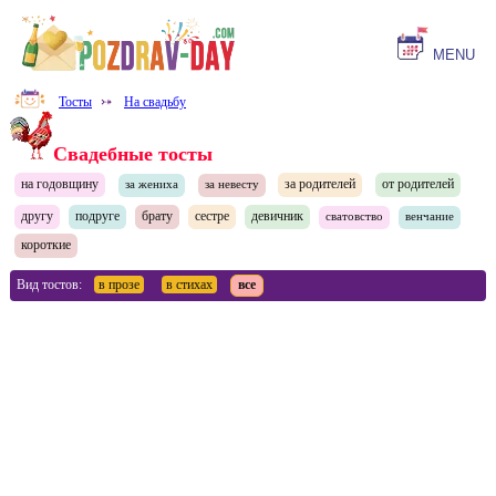
MENU
Тосты
⤐
На свадьбу
Свадебные тосты
на годовщину
за родителей
от родителей
за жениха
за невесту
другу
подруге
брату
сестре
девичник
сватовство
венчание
короткие
Вид тостов:
в прозе
в стихах
все