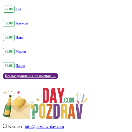
27.08
Ева
30.08
Алексей
30.08
Илья
30.08
Мирон
30.08
Павел
Все поздравления по именам →
Контакт:
info@pozdrav-day.com