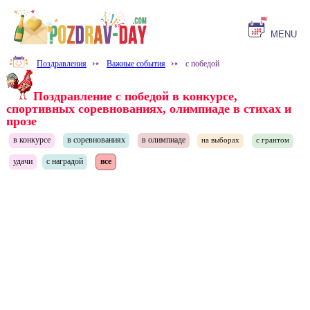
MENU
Поздравления
⤐
Важные события
⤐
с победой
Поздравление с победой в конкурсе,
спортивных соревнованиях, олимпиаде в стихах и
прозе
в конкурсе
в соревнованиях
в олимпиаде
на выборах
с грантом
удачи
с наградой
все