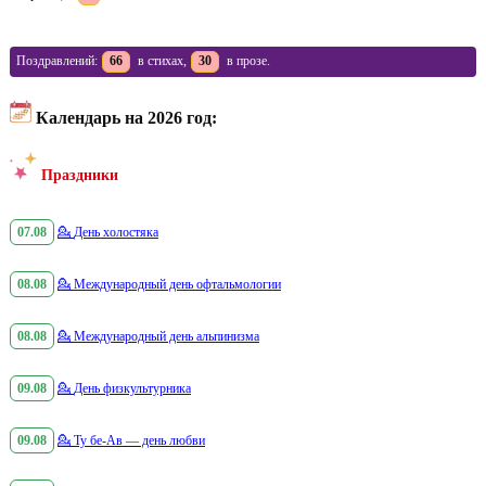
Поздравлений:
66
в стихах,
30
в прозе.
Календарь на 2026 год:
Праздники
07.08
💁
День холостяка
08.08
💁
Международный день офтальмологии
08.08
💁
Международный день альпинизма
09.08
💁
День физкультурника
09.08
💁
Ту бе-Ав — день любви