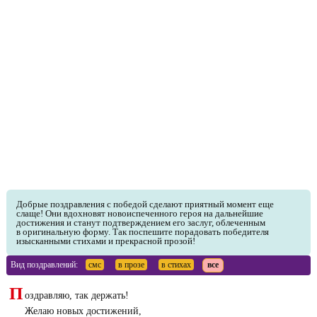
Добрые поздравления с победой сделают приятный момент еще
слаще! Они вдохновят новоиспеченного героя на дальнейшие
достижения и станут подтверждением его заслуг, облеченным
в оригинальную форму. Так поспешите порадовать победителя
изысканными стихами и прекрасной прозой!
Вид поздравлений:
смс
в прозе
в стихах
все
П
оздравляю, так держать!
Желаю новых достижений,