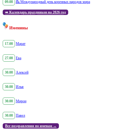
09.08
💁
Международный день коренных народов мира
➡️
Календарь праздников на 2026 год
Именины
17.08
Марат
27.08
Ева
30.08
Алексей
30.08
Илья
30.08
Мирон
30.08
Павел
Все поздравления по именам →