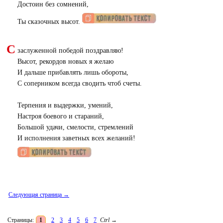
Достоин без сомнений,
Ты сказочных высот.
С
заслуженной победой поздравляю!
Высот, рекордов новых я желаю
И дальше прибавлять лишь обороты,
С соперником всегда сводить чтоб счеты.
Терпения и выдержки, умений,
Настроя боевого и стараний,
Большой удачи, смелости, стремлений
И исполнения заветных всех желаний!
Следующая страница →
Страницы:
1
2
3
4
5
6
7
Ctrl
→