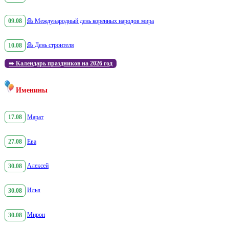
09.08
💁
Международный день коренных народов мира
10.08
💁
День строителя
➡️
Календарь праздников на 2026 год
Именины
17.08
Марат
27.08
Ева
30.08
Алексей
30.08
Илья
30.08
Мирон