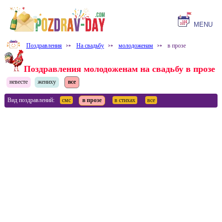
MENU
Поздравления
⤐
На свадьбу
⤐
молодоженам
⤐
в прозе
Поздравления молодоженам на свадьбу в прозе
невесте
жениху
все
Вид поздравлений:
смс
в прозе
в стихах
все