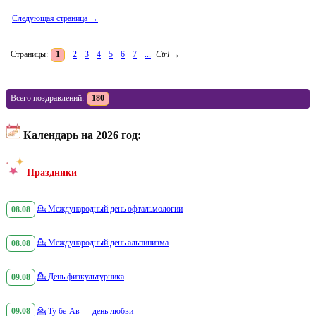
Следующая страница →
Страницы:
1
2
3
4
5
6
7
...
Ctrl
→
Всего поздравлений:
180
Календарь на 2026 год:
Праздники
08.08
💁
Международный день офтальмологии
08.08
💁
Международный день альпинизма
09.08
💁
День физкультурника
09.08
💁
Ту бе-Ав — день любви