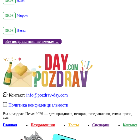
30.08
Илья
30.08
Мирон
30.08
Павел
Все поздравления по именам →
Контакт:
info@pozdrav-day.com
Политика конфиденциальности
Вы в разделе:
Песах 2026 — дата праздника, история, поздравления, стихи, проза,
смс
Главная
Поздравления
Тосты
Сценарии
Контакт