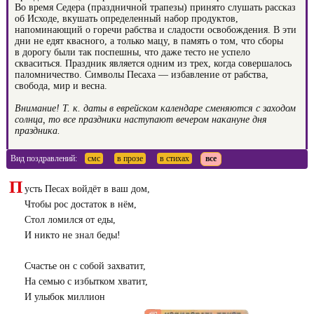
Во время Седера (праздничной трапезы) принято слушать рассказ
об Исходе, вкушать определенный набор продуктов,
напоминающий о горечи рабства и сладости освобождения. В эти
дни не едят квасного, а только мацу, в память о том, что сборы
в дорогу были так поспешны, что даже тесто не успело
скваситься. Праздник является одним из трех, когда совершалось
паломничество. Символы Песаха — избавление от рабства,
свобода, мир и весна.
Внимание! Т. к. даты в еврейском календаре сменяются с заходом
солнца, то все праздники наступают вечером накануне дня
праздника.
Вид поздравлений:
смс
в прозе
в стихах
все
П
усть Песах войдёт в ваш дом,
Чтобы рос достаток в нём,
Стол ломился от еды,
И никто не знал беды!
Счастье он с собой захватит,
На семью с избытком хватит,
И улыбок миллион