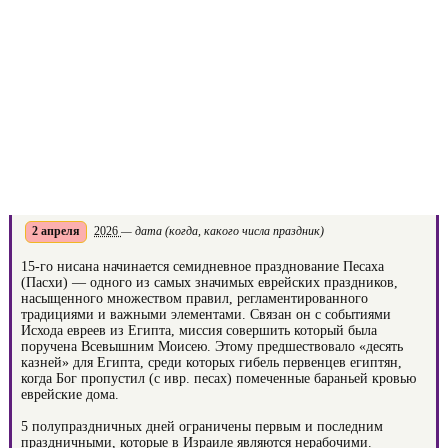
2 апреля
2026
— дата (когда, какого числа праздник)
15-го нисана начинается семидневное празднование Песаха
(Пасхи) — одного из самых значимых еврейских праздников,
насыщенного множеством правил, регламентированного
традициями и важными элементами. Связан он с событиями
Исхода евреев из Египта, миссия совершить который была
поручена Всевышним Моисею. Этому предшествовало «десять
казней» для Египта, среди которых гибель первенцев египтян,
когда Бог пропустил (с ивр. песах) помеченные бараньей кровью
еврейские дома.
5 полупраздничных дней ограничены первым и последним
праздничными, которые в Израиле являются нерабочими.