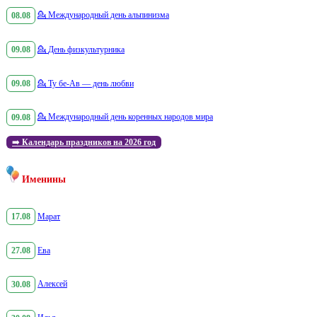
08.08
💁
Международный день альпинизма
09.08
💁
День физкультурника
09.08
💁
Ту бе-Ав — день любви
09.08
💁
Международный день коренных народов мира
➡️
Календарь праздников на 2026 год
Именины
17.08
Марат
27.08
Ева
30.08
Алексей