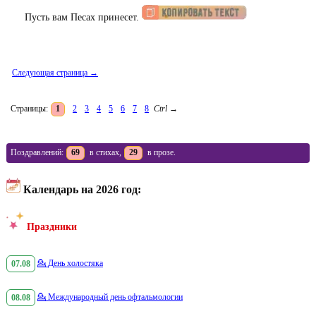
Пусть вам Песах принесет.
Следующая страница →
Страницы:
1
2
3
4
5
6
7
8
Ctrl
→
Поздравлений:
69
в стихах,
29
в прозе.
Календарь на 2026 год:
Праздники
07.08
💁
День холостяка
08.08
💁
Международный день офтальмологии