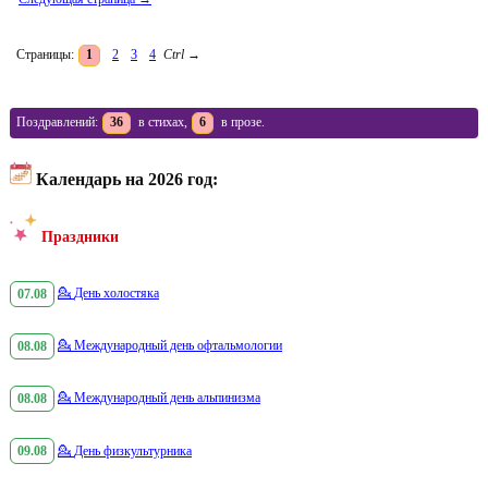
Страницы:
1
2
3
4
Ctrl
→
Поздравлений:
36
в стихах,
6
в прозе.
Календарь на 2026 год:
Праздники
07.08
💁
День холостяка
08.08
💁
Международный день офтальмологии
08.08
💁
Международный день альпинизма
09.08
💁
День физкультурника