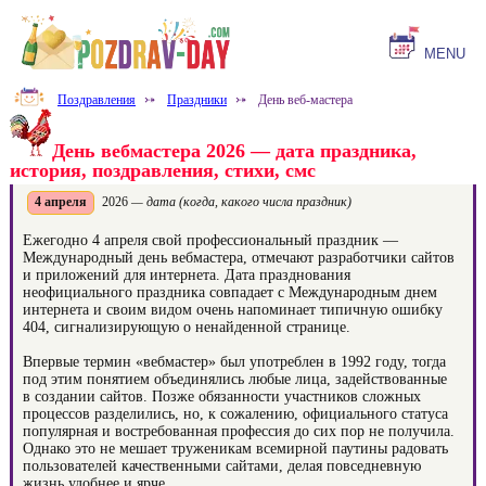
MENU
Поздравления
⤐
Праздники
⤐
День веб-мастера
День вебмастера 2026 — дата праздника,
история, поздравления, стихи, смс
4 апреля
2026
— дата (когда, какого числа праздник)
Ежегодно 4 апреля свой профессиональный праздник —
Международный день вебмастера, отмечают разработчики сайтов
и приложений для интернета. Дата празднования
неофициального праздника совпадает с Международным днем
интернета и своим видом очень напоминает типичную ошибку
404, сигнализирующую о ненайденной странице.
Впервые термин «вебмастер» был употреблен в 1992 году, тогда
под этим понятием объединялись любые лица, задействованные
в создании сайтов. Позже обязанности участников сложных
процессов разделились, но, к сожалению, официального статуса
популярная и востребованная профессия до сих пор не получила.
Однако это не мешает труженикам всемирной паутины радовать
пользователей качественными сайтами, делая повседневную
жизнь удобнее и ярче.