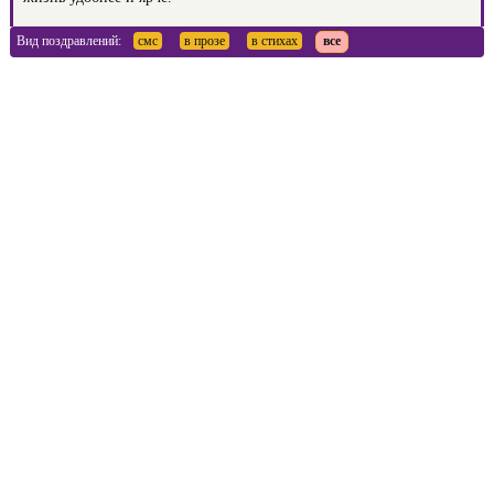
Вид поздравлений:
смс
в прозе
в стихах
все