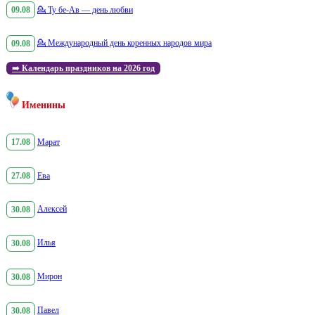
09.08
💁
Ту бе-Ав — день любви
09.08
💁
Международный день коренных народов мира
➡️
Календарь праздников на 2026 год
Именины
17.08
Марат
27.08
Ева
30.08
Алексей
30.08
Илья
30.08
Мирон
30.08
Павел