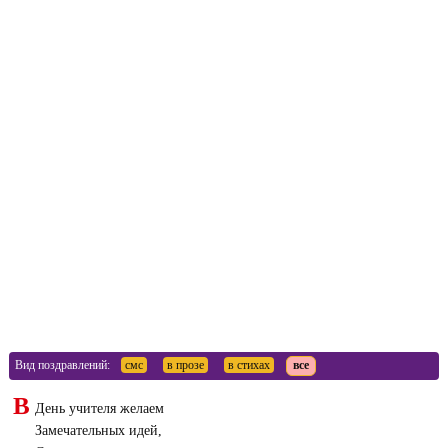
Вид поздравлений:
смс
в прозе
в стихах
все
В
День учителя желаем
Замечательных идей,