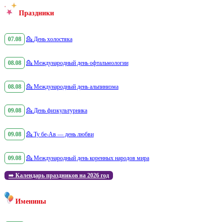
Праздники
07.08
💁
День холостяка
08.08
💁
Международный день офтальмологии
08.08
💁
Международный день альпинизма
09.08
💁
День физкультурника
09.08
💁
Ту бе-Ав — день любви
09.08
💁
Международный день коренных народов мира
➡️
Календарь праздников на 2026 год
Именины