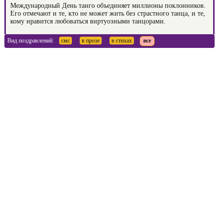
Международный День танго объединяет миллионы поклонников.
Его отмечают и те, кто не может жить без страстного танца, и те,
кому нравится любоваться виртуозными танцорами.
Вид поздравлений:
смс
в прозе
в стихах
все