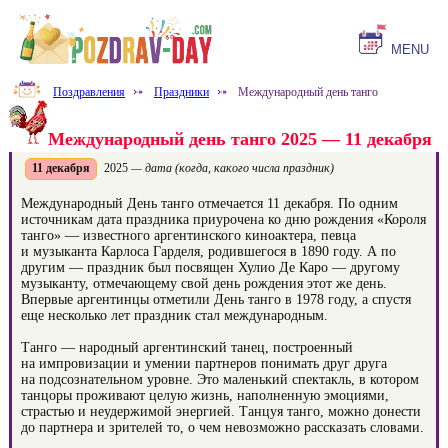
MENU
Поздравления
⤐
Праздники
⤐
Международный день танго
Международный день танго 2025 — 11 декабря
11 декабря
2025
— дата (когда, какого числа праздник)
Международный День танго отмечается 11 декабря. По одним
источникам дата праздника приурочена ко дню рождения «Короля
танго» — известного аргентинского киноактера, певца
и музыканта Карлоса Гарделя, родившегося в 1890 году. А по
другим — праздник был посвящен Хулио Де Каро — другому
музыканту, отмечающему свой день рождения этот же день.
Впервые аргентинцы отметили День танго в 1978 году, а спустя
еще несколько лет праздник стал международным.
Танго — народный аргентинский танец, построенный
на импровизации и умении партнеров понимать друг друга
на подсознательном уровне. Это маленький спектакль, в котором
танцоры проживают целую жизнь, наполненную эмоциями,
страстью и неудержимой энергией. Танцуя танго, можно донести
до партнера и зрителей то, о чем невозможно рассказать словами.