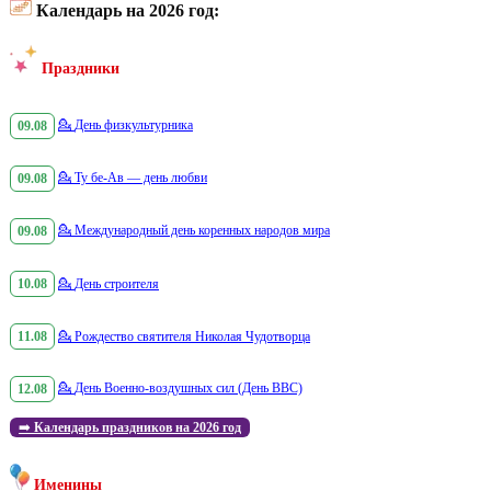
Календарь на 2026 год:
Праздники
09.08
💁
День физкультурника
09.08
💁
Ту бе-Ав — день любви
09.08
💁
Международный день коренных народов мира
10.08
💁
День строителя
11.08
💁
Рождество святителя Николая Чудотворца
12.08
💁
День Военно-воздушных сил (День ВВС)
➡️
Календарь праздников на 2026 год
Именины