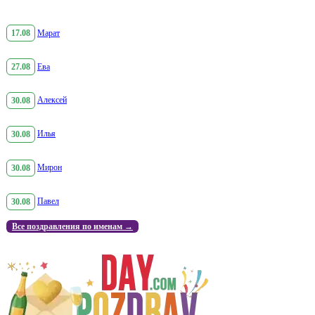
17.08
Марат
27.08
Ева
30.08
Алексей
30.08
Илья
30.08
Мирон
30.08
Павел
Все поздравления по именам →