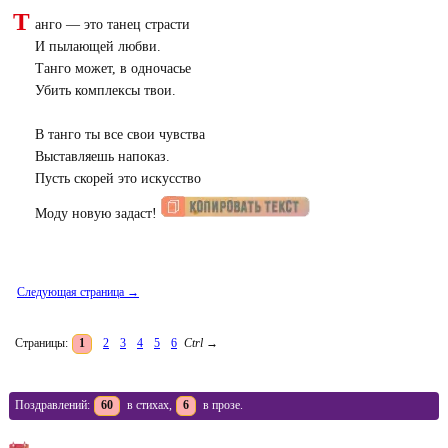
Т
анго — это танец страсти
И пылающей любви.
Танго может, в одночасье
Убить комплексы твои.
В танго ты все свои чувства
Выставляешь напоказ.
Пусть скорей это искусство
Моду новую задаст!
Следующая страница →
Страницы:
1
2
3
4
5
6
Ctrl
→
Поздравлений:
60
в стихах,
6
в прозе.