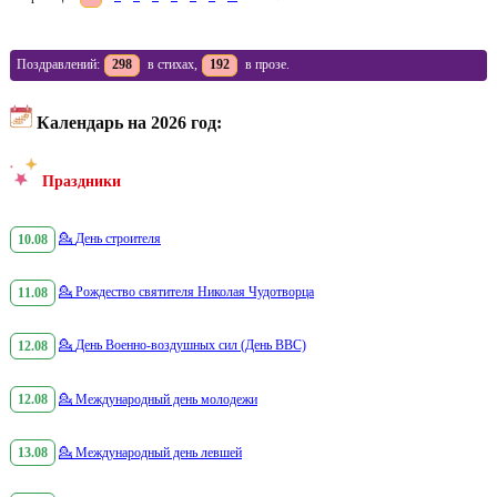
Поздравлений:
298
в стихах,
192
в прозе.
Календарь на 2026 год:
Праздники
10.08
💁
День строителя
11.08
💁
Рождество святителя Николая Чудотворца
12.08
💁
День Военно-воздушных сил (День ВВС)
12.08
💁
Международный день молодежи
13.08
💁
Международный день левшей