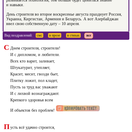
развивается технология, тем больше будет цениться знание
и навыки.
День строителя во второе воскресенье августа празднует Россия,
Украина, Киргистан, Армения и Беларусь. А вот Азербайджан
ввел свою собственную дату – 10 апреля.
Вид поздравлений:
смс
в прозе
в стихах
все
С
Днем строителя, строители!
И с дипломом, и любители.
Всех кто варит, заливает,
Штукатурит, утепляет,
Красит, месит, гвозди бьет,
Плитку ложит, пол кладет,
Пусть за труд вас уважают
И с лихвой вознаграждают.
Крепкого здоровья всем
И объектов без проблем!
П
усть всё удачно строится,