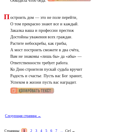
Обходила чтоб беда.
П
остроить дом — это не поле перейти,
О том прекрасно знают все и каждый.
Закалка ваша и профессии престиж
Достойны уважения всех граждан.
Растите небоскребы, как грибы,
А мост построить сможете в два счёта,
Вам не знакомы «лишь бы» да «абы» —
Ответственности требует работа.
Ко Дню строителя пускай судьба вручит
Радость и счастье. Пусть вас Бог хранит,
Успехом в жизни пусть вас наградит.
Следующая страница →
Страницы:
1
2
3
4
5
6
7
...
Ctrl
→