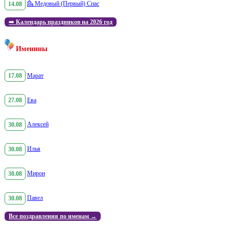
14.08
💁
Медовый (Первый) Спас
➡️
Календарь праздников на 2026 год
Именины
17.08
Марат
27.08
Ева
30.08
Алексей
30.08
Илья
30.08
Мирон
30.08
Павел
Все поздравления по именам →