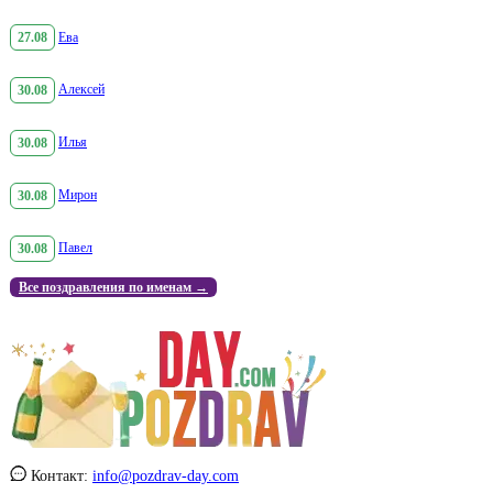
27.08
Ева
30.08
Алексей
30.08
Илья
30.08
Мирон
30.08
Павел
Все поздравления по именам →
Контакт:
info@pozdrav-day.com