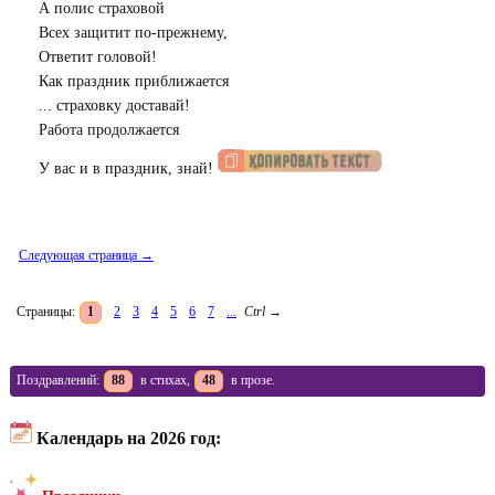
А полис страховой
Всех защитит по-прежнему,
Ответит головой!
Как праздник приближается
... страховку доставай!
Работа продолжается
У вас и в праздник, знай!
Следующая страница →
Страницы:
1
2
3
4
5
6
7
...
Ctrl
→
Поздравлений:
88
в стихах,
48
в прозе.
Календарь на 2026 год: