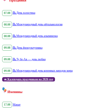
Праздники
07.08
💁
День холостяка
08.08
💁
Международный день офтальмологии
08.08
💁
Международный день альпинизма
09.08
💁
День физкультурника
09.08
💁
Ту бе-Ав — день любви
09.08
💁
Международный день коренных народов мира
➡️
Календарь праздников на 2026 год
Именины
17.08
Марат