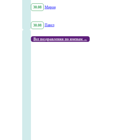
30.08
Мирон
30.08
Павел
Все поздравления по именам →