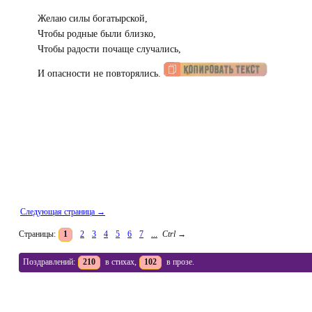
Желаю силы богатырской,
Чтобы родные были близко,
Чтобы радости почаще случались,
И опасности не повторялись.
Следующая страница →
Страницы:
1
2
3
4
5
6
7
...
Ctrl
→
Поздравлений:
210
в стихах,
102
в прозе.