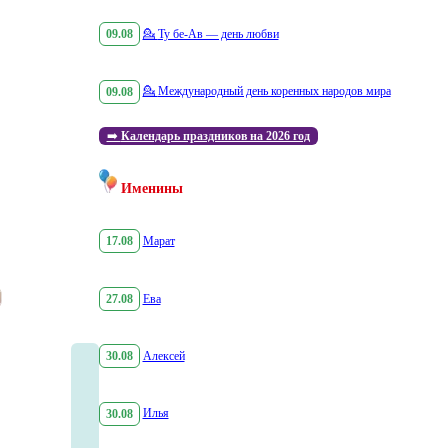
09.08
💁
Ту бе-Ав — день любви
09.08
💁
Международный день коренных народов мира
➡️
Календарь праздников на 2026 год
Именины
17.08
Марат
27.08
Ева
30.08
Алексей
30.08
Илья