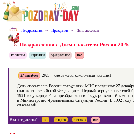
Поздравления
⤐
Праздники
⤐
День спасателя
Поздравления с Днем спасателя России 2025
коллегам
картинки
официальное
все
27 декабря
2025
— дата (когда, какого числа праздник)
День спасателя в России сотрудники МЧС празднуют 27 декабря
спасателя Российской Федерации». Первый корпус спасателей 
1991 году корпус был преобразован в Государственный комите
в Министерство Чрезвычайных Ситуаций России. В 1992 году 
спасателей.
Вид поздравлений:
смс
в прозе
в стихах
все