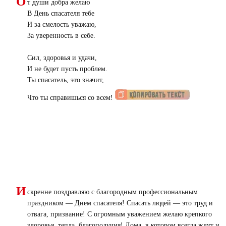
О
т души добра желаю
В День спасателя тебе
И за смелость уважаю,
За уверенность в себе.
Сил, здоровья и удачи,
И не будет пусть проблем.
Ты спасатель, это значит,
Что ты справишься со всем!
И
скренне поздравляю с благородным профессиональным
праздником — Днем спасателя! Спасать людей — это труд и
отвага, призвание! С огромным уважением желаю крепкого
здоровья, тепла, благополучия! Дома, в котором всегда ждут и