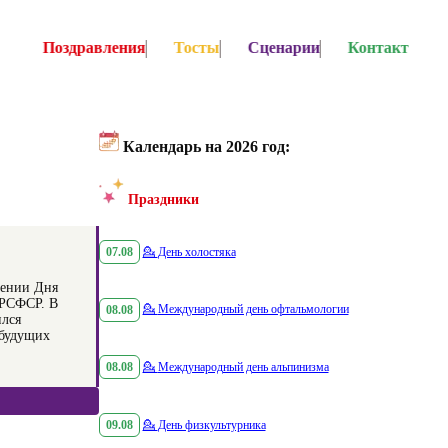
Поздравления
Тосты
Сценарии
Контакт
Календарь на 2026 год:
Праздники
07.08
💁
День холостяка
лении Дня
 РСФСР. В
08.08
💁
Международный день офтальмологии
ился
 будущих
08.08
💁
Международный день альпинизма
09.08
💁
День физкультурника