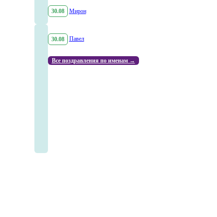
30.08
Мирон
30.08
Павел
Все поздравления по именам →