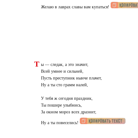
Желаю в лаврах славы вам купаться!
Т
ы — следак, а это значит,
Всей умнее и сильней,
Пусть преступник нынче плачет,
Ну а ты сто грамм налей,
У тебя ж сегодня праздник,
Ты пошире улыбнись,
За окном мороз всех дразнит,
Ну а ты повеселись!