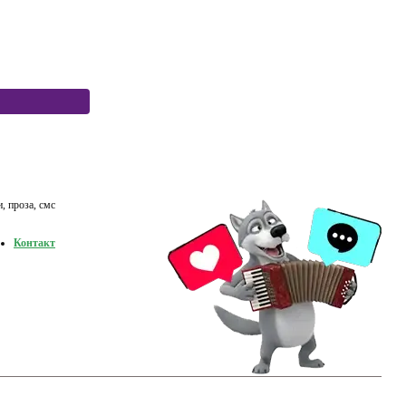
, проза, смс
Контакт