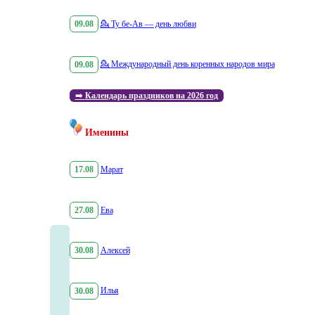
09.08
💁
Ту бе-Ав — день любви
09.08
💁
Международный день коренных народов мира
➡️
Календарь праздников на 2026 год
Именины
17.08
Марат
27.08
Ева
30.08
Алексей
30.08
Илья