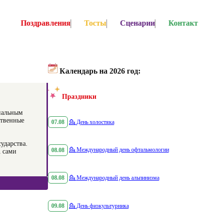
Поздравления
Тосты
Сценарии
Контакт
Календарь на 2026 год:
Праздники
ональным
ственные
07.08
💁
День холостяка
ударства.
08.08
💁
Международный день офтальмологии
А сами
08.08
💁
Международный день альпинизма
09.08
💁
День физкультурника