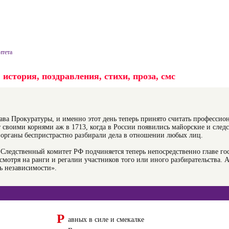
итета
история, поздравления, стихи, проза, смс
тава Прокуратуры, и именно этот день теперь принято считать професси
т своими корнями аж в 1713, когда в России появились майорские и след
 органы беспристрастно разбирали дела в отношении любых лиц.
. Следственный комитет РФ подчиняется теперь непосредственно главе гос
 смотря на ранги и регалии участников того или иного разбирательства. 
нь независимости».
Р
авных в силе и смекалке