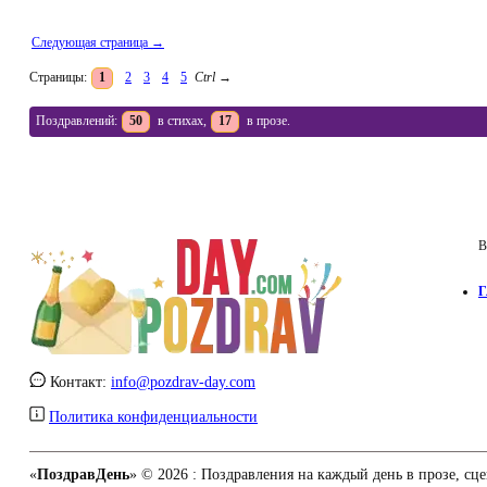
Следующая страница →
Страницы:
1
2
3
4
5
Ctrl
→
Поздравлений:
50
в стихах,
17
в прозе.
В
Г
Контакт:
info@pozdrav-day.com
Политика конфиденциальности
«
ПоздравДень
» © 2026 :
Поздравления на каждый день в прозе, сце