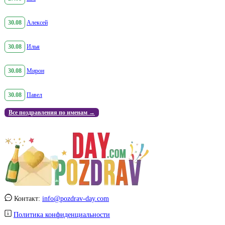
30.08
Алексей
30.08
Илья
30.08
Мирон
30.08
Павел
Все поздравления по именам →
Контакт:
info@pozdrav-day.com
Политика конфиденциальности