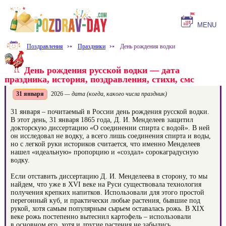
MENU
Поздравления
⤐
Праздники
⤐
День рождения водки
День рождения русской водки — дата
праздника, история, поздравления, стихи, смс
31 января
2026
— дата (когда, какого числа праздник)
31 января – почитаемый в России день рождения русской водки.
В этот день, 31 января 1865 года, Д. И. Менделеев защитил
докторскую диссертацию «О соединении спирта с водой». В ней
он исследовал не водку, а всего лишь соединения спирта и воды,
но с легкой руки историков считается, что именно Менделеев
нашел «идеальную» пропорцию и «создал» сорокаградусную
водку.
Если отставить диссертацию Д. И. Менделеева в сторону, то мы
найдем, что уже в XVI веке на Руси существовала технология
получения крепких напитков. Использовали для этого простой
перегонный куб, и практически любые растения, бывшие под
рукой, хотя самым популярным сырьем оставалась рожь. В XIX
веке рожь постепенно вытеснил картофель – использовали
в основном его, хотя и другие растения не забылись.