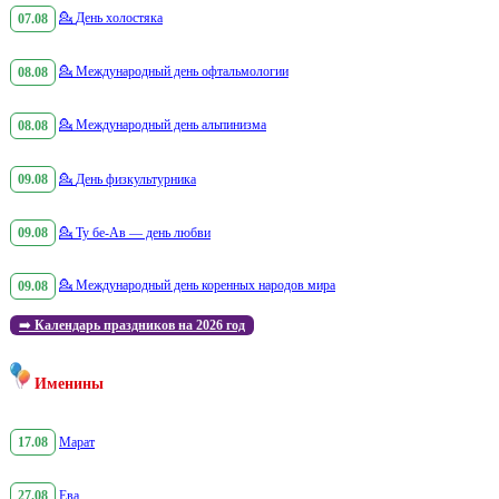
07.08
💁
День холостяка
08.08
💁
Международный день офтальмологии
08.08
💁
Международный день альпинизма
09.08
💁
День физкультурника
09.08
💁
Ту бе-Ав — день любви
09.08
💁
Международный день коренных народов мира
➡️
Календарь праздников на 2026 год
Именины
17.08
Марат
27.08
Ева