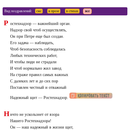
Вид поздравлений:
смс
в прозе
в стихах
все
Р
остехнадзор — важнейший орган.
Надзор свой чтоб осуществлять,
Он при Петре еще был создан.
Его задача — наблюдать,
Чтоб безопасность соблюдалась
Любых технических работ,
И чтобы люди не страдали
И чтоб нормально жил завод.
На страже правил самых важных
С далеких лет и до сих пор
Поставлен честный и отважный
Надежный щит — Ростехнадзор.
Н
ичто не ускользнет от взора
Нашего Ростехнадзора!
Он — наш надежный в жизни щит,