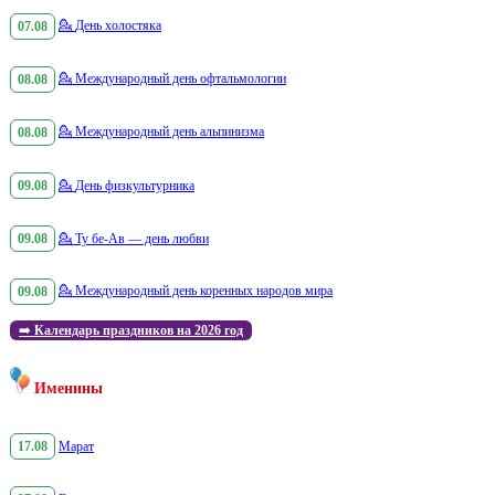
07.08
💁
День холостяка
08.08
💁
Международный день офтальмологии
08.08
💁
Международный день альпинизма
09.08
💁
День физкультурника
09.08
💁
Ту бе-Ав — день любви
09.08
💁
Международный день коренных народов мира
➡️
Календарь праздников на 2026 год
Именины
17.08
Марат