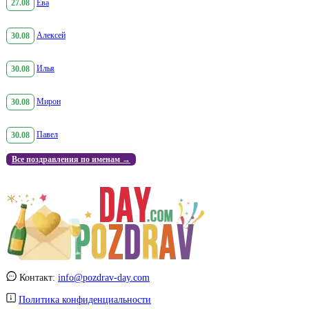
27.08
Ева
30.08
Алексей
30.08
Илья
30.08
Мирон
30.08
Павел
Все поздравления по именам →
Контакт:
info@pozdrav-day.com
Политика конфиденциальности