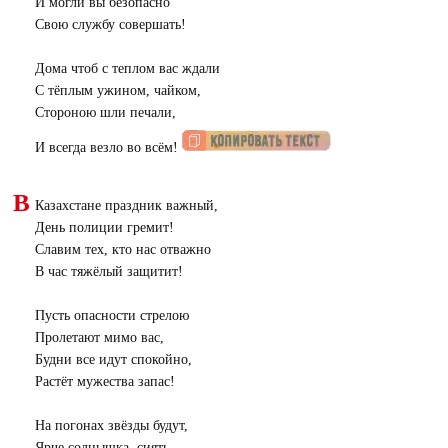
И могли вы безопасно
Свою службу совершать!
Дома чтоб с теплом вас ждали
С тёплым ужином, чайком,
Стороною шли печали,
И всегда везло во всём!
В
Казахстане праздник важный,
День полиции гремит!
Славим тех, кто нас отважно
В час тяжёлый защитит!
Пусть опасности стрелою
Пролетают мимо вас,
Будни все идут спокойно,
Растёт мужества запас!
На погонах звёзды будут,
Ярче солнышка, сиять,