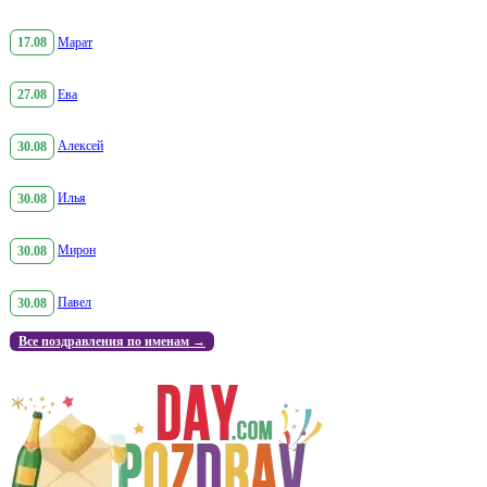
17.08
Марат
27.08
Ева
30.08
Алексей
30.08
Илья
30.08
Мирон
30.08
Павел
Все поздравления по именам →