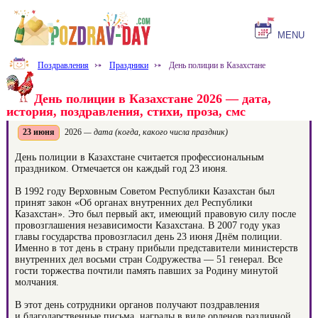
MENU
Поздравления
⤐
Праздники
⤐
День полиции в Казахстане
День полиции в Казахстане 2026 — дата,
история, поздравления, стихи, проза, смс
23 июня
2026
— дата (когда, какого числа праздник)
День полиции в Казахстане считается профессиональным
праздником. Отмечается он каждый год 23 июня.
В 1992 году Верховным Советом Республики Казахстан был
принят закон «Об органах внутренних дел Республики
Казахстан». Это был первый акт, имеющий правовую силу после
провозглашения независимости Казахстана. В 2007 году указ
главы государства провозгласил день 23 июня Днём полиции.
Именно в тот день в страну прибыли представители министерств
внутренних дел восьми стран Содружества — 51 генерал. Все
гости торжества почтили память павших за Родину минутой
молчания.
В этот день сотрудники органов получают поздравления
и благодарственные письма, награды в виде орденов различной