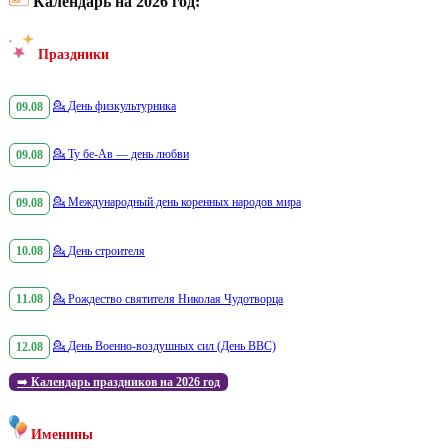
Календарь на 2026 год:
Праздники
09.08
💁
День физкультурника
09.08
💁
Ту бе-Ав — день любви
09.08
💁
Международный день коренных народов мира
10.08
💁
День строителя
11.08
💁
Рождество святителя Николая Чудотворца
12.08
💁
День Военно-воздушных сил (День ВВС)
➡️
Календарь праздников на 2026 год
Именины