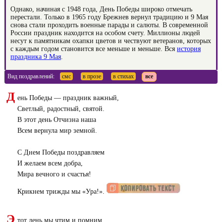
Однако, начиная с 1948 года, День Победы широко отмечать
перестали. Только в 1965 году Брежнев вернул традицию и 9 Мая
снова стали проходить военные парады и салюты. В современной
России праздник находится на особом счету. Миллионы людей
несут к памятникам охапки цветов и чествуют ветеранов, которых
с каждым годом становится все меньше и меньше. Вся
история
праздника 9 Мая
.
Вид поздравлений:
смс
в прозе
в стихах
все
Д
ень Победы — праздник важный,
Светлый, радостный, святой.
В этот день Отчизна наша
Всем вернула мир земной.
С Днем Победы поздравляем
И желаем всем добра,
Мира вечного и счастья!
Крикнем трижды мы «Ура!».
Э
тот день мы чтим и помним,