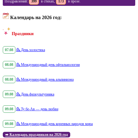
Поздравлений:
399
в стихах,
173
в прозе.
Календарь на 2026 год:
Праздники
07.08
💁
День холостяка
08.08
💁
Международный день офтальмологии
08.08
💁
Международный день альпинизма
09.08
💁
День физкультурника
09.08
💁
Ту бе-Ав — день любви
09.08
💁
Международный день коренных народов мира
➡️
Календарь праздников на 2026 год