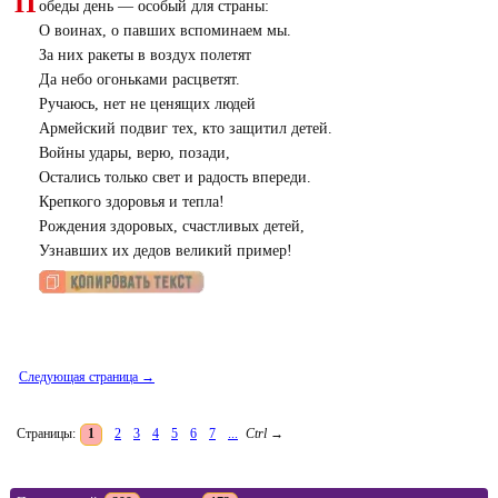
П
обеды день — особый для страны:
О воинах, о павших вспоминаем мы.
За них ракеты в воздух полетят
Да небо огоньками расцветят.
Ручаюсь, нет не ценящих людей
Армейский подвиг тех, кто защитил детей.
Войны удары, верю, позади,
Остались только свет и радость впереди.
Крепкого здоровья и тепла!
Рождения здоровых, счастливых детей,
Узнавших их дедов великий пример!
Следующая страница →
Страницы:
1
2
3
4
5
6
7
...
Ctrl
→