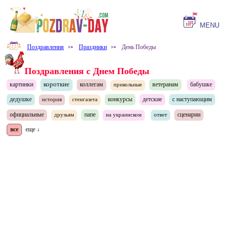
MENU
Поздравления
⤐
Праздники
⤐
День Победы
Поздравления с Днем Победы
короткие
картинки
коллегам
ветеранам
бабушке
прикольные
дедушке
конкурсы
детские
с наступающим
история
стенгазета
официальные
папе
сценарии
друзьям
на украинском
ответ
все
еще ↓