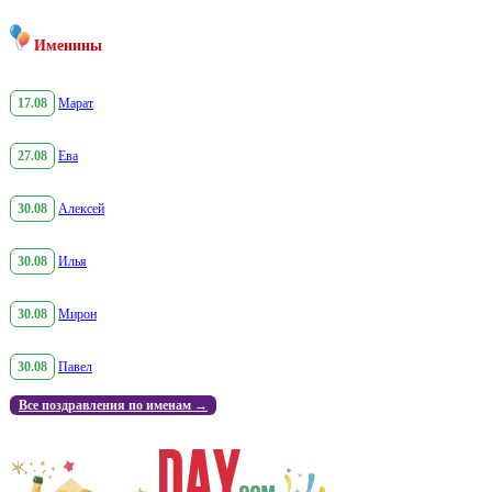
Именины
17.08
Марат
27.08
Ева
30.08
Алексей
30.08
Илья
30.08
Мирон
30.08
Павел
Все поздравления по именам →