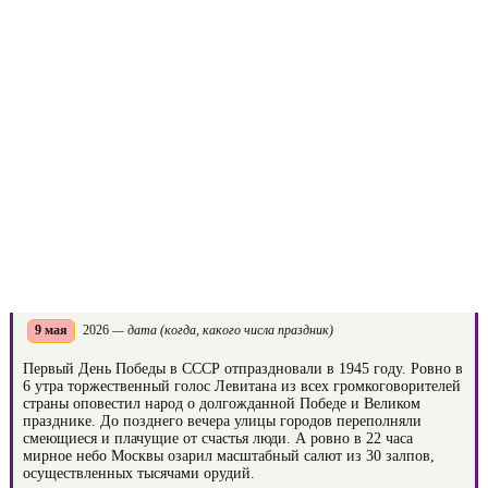
9 мая
2026
— дата (когда, какого числа праздник)
Первый День Победы в СССР отпраздновали в 1945 году. Ровно в
6 утра торжественный голос Левитана из всех громкоговорителей
страны оповестил народ о долгожданной Победе и Великом
празднике. До позднего вечера улицы городов переполняли
смеющиеся и плачущие от счастья люди. А ровно в 22 часа
мирное небо Москвы озарил масштабный салют из 30 залпов,
осуществленных тысячами орудий.