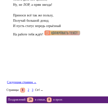
Ну, не ЛОР, а прям звезда!
Приноси всё так же пользу,
Получай большой доход.
И пусть статус впредь серьёзный
На работе тебя ждёт!
Следующая страница →
Страницы:
1
2
3
Ctrl
→
Поздравлений:
29
в стихах,
8
в прозе.