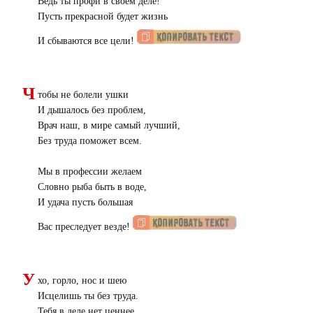
Ведь ты профи в своем деле!
Пусть прекрасной будет жизнь
И сбываются все цели!
Ч
тобы не болели ушки
И дышалось без проблем,
Врач наш, в мире самый лучший,
Без труда поможет всем.
Мы в профессии желаем
Словно рыба быть в воде,
И удача пусть большая
Вас преследует везде!
У
хо, горло, нос и шею
Исцелишь ты без труда.
Тебя в деле нет ценнее,