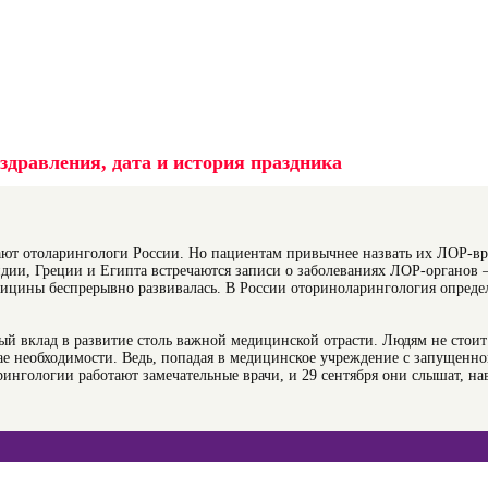
здравления, дата и история праздника
ют отоларингологи России. Но пациентам привычнее назвать их ЛОР-вр
ндии, Греции и Египта встречаются записи о заболеваниях ЛОР-органов
медицины беспрерывно развивалась. В России оториноларингология опреде
ый вклад в развитие столь важной медицинской отрасти. Людям не стоит
ае необходимости. Ведь, попадая в медицинское учреждение с запущенн
рингологии работают замечательные врачи, и 29 сентября они слышат, на