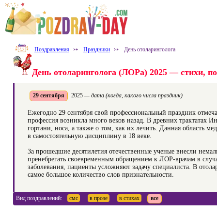
Поздравления
⤐
Праздники
⤐
День отоларинголога
День отоларинголога (ЛОРа) 2025 — стихи, по
29 сентября
2025
— дата (когда, какого числа праздник)
Ежегодно 29 сентября свой профессиональный праздник отмеча
профессия возникла много веков назад. В древних трактатах И
гортани, носа, а также о том, как их лечить. Данная область 
в самостоятельную дисциплину в 18 веке.
За прошедшие десятилетия отечественные ученые внесли немал
пренебрегать своевременным обращением к ЛОР-врачам в случ
заболевания, пациенты усложняют задачу специалиста. В отола
самое большое количество слов признательности.
Вид поздравлений:
смс
в прозе
в стихах
все