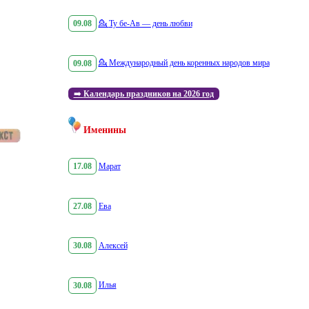
09.08
💁
Ту бе-Ав — день любви
09.08
💁
Международный день коренных народов мира
➡️
Календарь праздников на 2026 год
Именины
17.08
Марат
27.08
Ева
30.08
Алексей
30.08
Илья