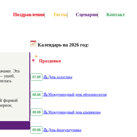
Поздравления
Тосты
Сценарии
Контакт
Календарь на 2026 год:
Праздники
ачами. Эта
 — ушей,
07.08
💁
День холостяка
лилась
08.08
💁
Международный день офтальмологии
ой формой
верное,
08.08
💁
Международный день альпинизма
09.08
💁
День физкультурника