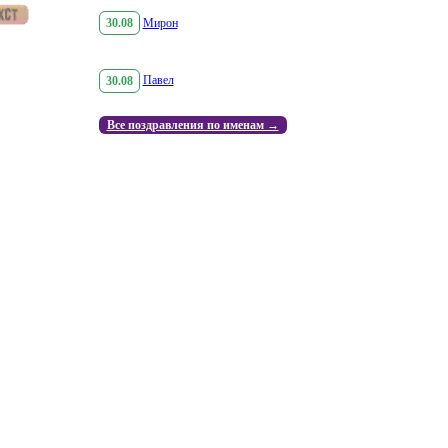
30.08
Мирон
30.08
Павел
Все поздравления по именам →