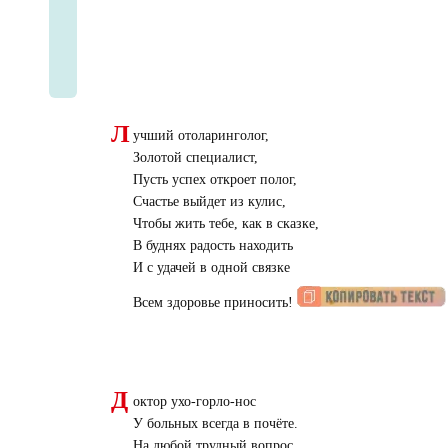
Л
учший отоларинголог,
Золотой специалист,
Пусть успех откроет полог,
Счастье выйдет из кулис,
Чтобы жить тебе, как в сказке,
В буднях радость находить
И с удачей в одной связке
Всем здоровье приносить!
Д
октор ухо-горло-нос
У больных всегда в почёте.
На любой трудный вопрос