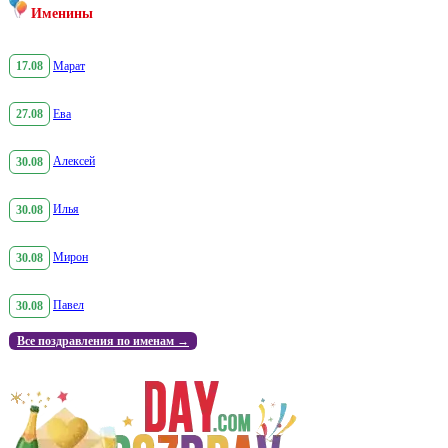
Именины
17.08
Марат
27.08
Ева
30.08
Алексей
30.08
Илья
30.08
Мирон
30.08
Павел
Все поздравления по именам →