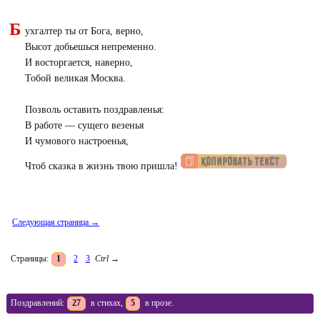
Б
ухгалтер ты от Бога, верно,
Высот добьешься непременно.
И восторгается, наверно,
Тобой великая Москва.
Позволь оставить поздравленья:
В работе — сущего везенья
И чумового настроенья,
Чтоб сказка в жизнь твою пришла!
Следующая страница →
Страницы:
1
2
3
Ctrl
→
Поздравлений:
27
в стихах,
5
в прозе.