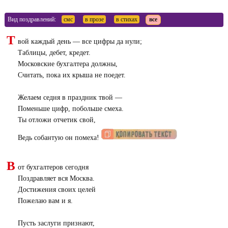
Вид поздравлений:
смс
в прозе
в стихах
все
Т
вой каждый день — все цифры да нули;
Таблицы, дебет, кредет.
Московские бухгалтера должны,
Считать, пока их крыша не поедет.
Желаем седня в праздник твой —
Поменьше цифр, побольше смеха.
Ты отложи отчетик свой,
Ведь собантую он помеха!
В
от бухгалтеров сегодня
Поздравляет вся Москва.
Достижения своих целей
Пожелаю вам и я.
Пусть заслуги признают,