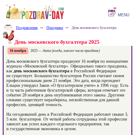
MENU
Поздравления
⤐
Праздники
⤐
День московского бухгалтера
День московского бухгалтера 2025
16 ноября
2025
— дата (когда, какого числа праздник)
День московского бухгалтера празднуют 16 ноября по инициативе
журнала «Московский бухгалтер». Официально такого праздника,
как
день московского бухгалтера
в Российской Федерации
не существует. Большинство бухгалтеров России считают своим
профессиональным днем 21 ноября. Это дата, когда президент
Ельцин утвердил Закон «О бухгалтерском учете» в 1996 году. Есть
и та часть работников бухгалтерской сферы, которая отмечает это
событие 28 ноября в день опубликования этого закона. Другими
словами существует неразбериха, несвойственная для данной
профессии, ценящей точность.
На сегодняшний день в Российской Федерации работают свыше 3,
5 млн. бухгалтеров. От четкой работы сотрудника этой профессии
зависит как успех каждого отдельного предприятия, так
и государственная экономика в целом.