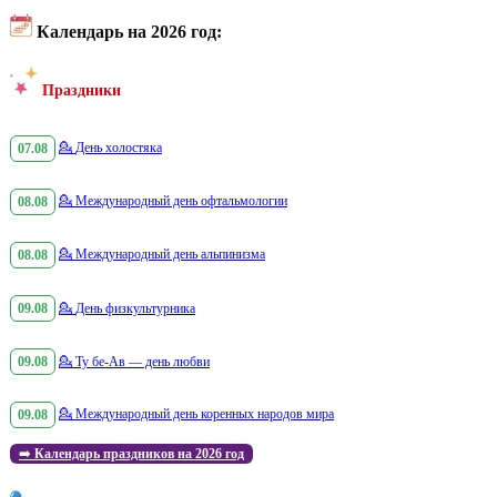
Календарь на 2026 год:
Праздники
07.08
💁
День холостяка
08.08
💁
Международный день офтальмологии
08.08
💁
Международный день альпинизма
09.08
💁
День физкультурника
09.08
💁
Ту бе-Ав — день любви
09.08
💁
Международный день коренных народов мира
➡️
Календарь праздников на 2026 год