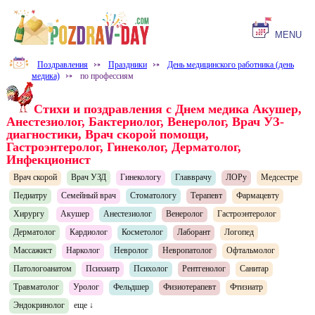
MENU
Поздравления
⤐
Праздники
⤐
День медицинского работника (день
медика)
⤐
по профессиям
Стихи и поздравления с Днем медика Акушер,
Анестезиолог, Бактериолог, Венеролог, Врач УЗ-
диагностики, Врач скорой помощи,
Гастроэнтеролог, Гинеколог, Дерматолог,
Инфекционист
Врач скорой
Врач УЗД
Гинекологу
Главврачу
ЛОРу
Медсестре
Педиатру
Семейный врач
Стоматологу
Терапевт
Фармацевту
Хирургу
Акушер
Анестезиолог
Венеролог
Гастроэнтеролог
Дерматолог
Кардиолог
Косметолог
Лаборант
Логопед
Массажист
Нарколог
Невролог
Невропатолог
Офтальмолог
Патологоанатом
Психиатр
Психолог
Рентгенолог
Санитар
Травматолог
Уролог
Фельдшер
Физиотерапевт
Фтизиатр
Эндокринолог
еще ↓