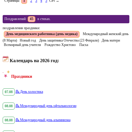
Страницы:
1
2
3
4
5
Ctrl
→
Поздравлений:
45
в стихах.
поздравления праздники:
День медицинского работника (день медика)
Международный женский день
(8 Марта)
Новый год
День защитника Отечества (23 Февраля)
День матери
Всемирный день учителя
Рождество Христово
Пасха
Календарь на 2026 год:
Праздники
07.08
💁
День холостяка
08.08
💁
Международный день офтальмологии
08.08
💁
Международный день альпинизма