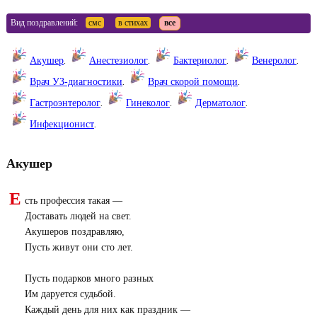
Вид поздравлений:
смс
в стихах
все
Акушер
.
Анестезиолог
.
Бактериолог
.
Венеролог
.
Врач УЗ-диагностики
.
Врач скорой помощи
.
Гастроэнтеролог
.
Гинеколог
.
Дерматолог
.
Инфекционист
.
Акушер
Е
сть профессия такая —
Доставать людей на свет.
Акушеров поздравляю,
Пусть живут они сто лет.
Пусть подарков много разных
Им даруется судьбой.
Каждый день для них как праздник —