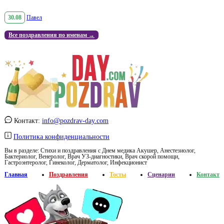
30.08
Павел
Все поздравления по именам →
Контакт:
info@pozdrav-day.com
Политика конфиденциальности
Вы в разделе:
Стихи и поздравления с Днем медика Акушер, Анестезиолог,
Бактериолог, Венеролог, Врач УЗ-диагностики, Врач скорой помощи,
Гастроэнтеролог, Гинеколог, Дерматолог, Инфекционист
Главная
Поздравления
Тосты
Сценарии
Контакт