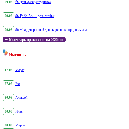
09.08
💁
День физкультурника
09.08
💁
Ту бе-Ав — день любви
09.08
💁
Международный день коренных народов мира
➡️
Календарь праздников на 2026 год
Именины
17.08
Марат
27.08
Ева
30.08
Алексей
30.08
Илья
30.08
Мирон