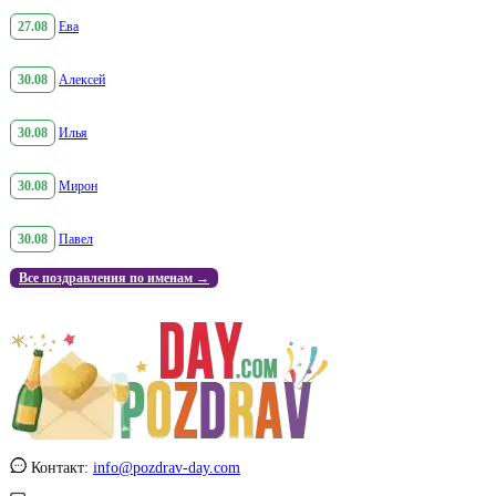
27.08
Ева
30.08
Алексей
30.08
Илья
30.08
Мирон
30.08
Павел
Все поздравления по именам →
Контакт:
info@pozdrav-day.com