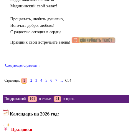
Медицинский свой халат!
Процветать, любить душевно,
Источать добро, любовь!
С радостью сегодня в сердце
Праздник свой встречайте вновь!
Следующая страница →
Страницы:
1
2
3
4
5
6
7
...
Ctrl
→
Поздравлений:
101
в стихах,
21
в прозе.
Календарь на 2026 год:
Праздники