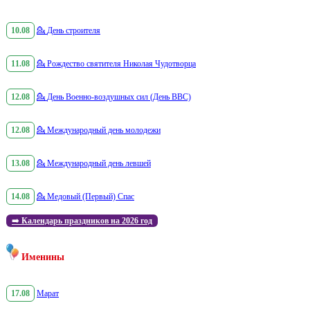
10.08
💁
День строителя
11.08
💁
Рождество святителя Николая Чудотворца
12.08
💁
День Военно-воздушных сил (День ВВС)
12.08
💁
Международный день молодежи
13.08
💁
Международный день левшей
14.08
💁
Медовый (Первый) Спас
➡️
Календарь праздников на 2026 год
Именины
17.08
Марат