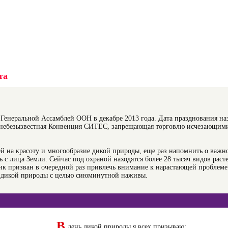
та
енеральной Ассамблей ООН в декабре 2013 года. Дата празднования на
а небезызвестная Конвенция СИТЕС, запрещающая торговлю исчезающим
ей на красоту и многообразие дикой природы, еще раз напомнить о важн
 с лица Земли. Сейчас под охраной находятся более 28 тысяч видов раст
ник призван в очередной раз привлечь внимание к нарастающей проблеме
й дикой природы с целью сиюминутной наживы.
В
день дикой природы я всех призываю: