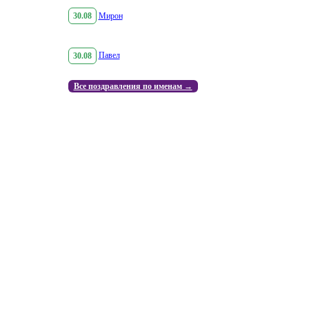
30.08
Мирон
30.08
Павел
Все поздравления по именам →