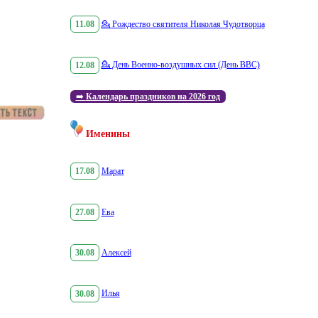
11.08
💁
Рождество святителя Николая Чудотворца
12.08
💁
День Военно-воздушных сил (День ВВС)
➡️
Календарь праздников на 2026 год
Именины
17.08
Марат
27.08
Ева
30.08
Алексей
30.08
Илья