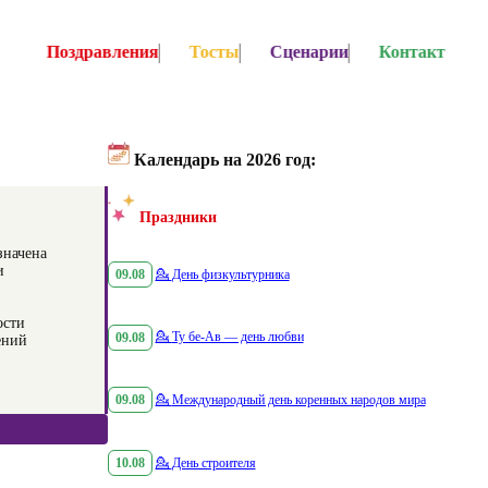
Поздравления
Тосты
Сценарии
Контакт
Календарь на 2026 год:
Праздники
значена
и
09.08
💁
День физкультурника
ости
09.08
💁
Ту бе-Ав — день любви
ений
09.08
💁
Международный день коренных народов мира
10.08
💁
День строителя