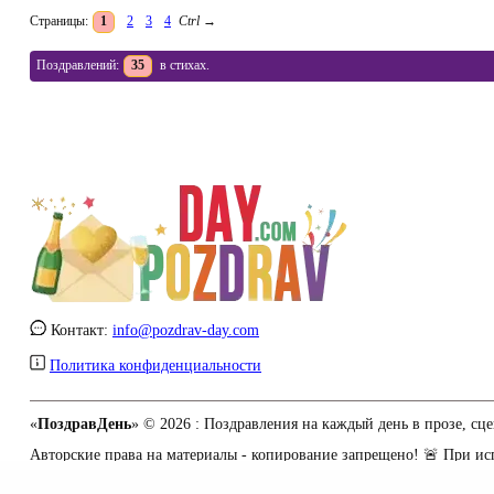
Страницы:
1
2
3
4
Ctrl
→
Поздравлений:
35
в стихах.
Контакт:
info@pozdrav-day.com
Политика конфиденциальности
«
ПоздравДень
» © 2026 :
Поздравления на каждый день в прозе, сце
Авторские права на материалы - копирование запрещено! 🚨 При испо
Сайт работает при содействии портала о доме -
md.org.ua
/ Заказать