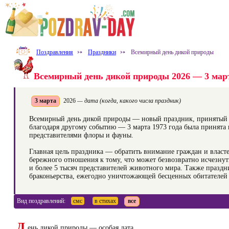
Поздравления
⤐
Праздники
⤐
Всемирный день дикой природы
Всемирный день дикой природы 2026 — 3 мар
3 марта
2026
— дата (когда, какого числа праздник)
Всемирный день дикой природы — новый праздник, принятый Г
благодаря другому событию — 3 марта 1973 года была принят
представителями флоры и фауны.
Главная цель праздника — обратить внимание граждан и власт
бережного отношения к тому, что может безвозвратно исчезнуть
и более 5 тысяч представителей животного мира. Также празд
браконьерства, ежегодно уничтожающей бесценных обитателе
Вид поздравлений:
смс
в стихах
все
Д
ень дикой природы — особая дата,