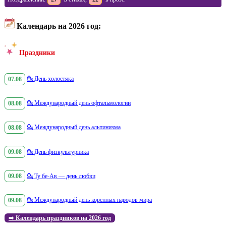
Календарь на 2026 год:
Праздники
07.08
💁
День холостяка
08.08
💁
Международный день офтальмологии
08.08
💁
Международный день альпинизма
09.08
💁
День физкультурника
09.08
💁
Ту бе-Ав — день любви
09.08
💁
Международный день коренных народов мира
➡️
Календарь праздников на 2026 год