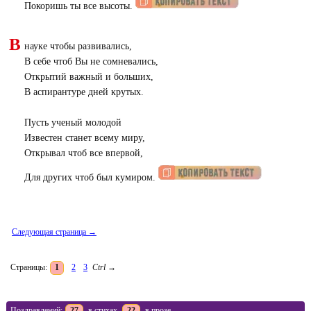
Покоришь ты все высоты.
В
науке чтобы развивались,
В себе чтоб Вы не сомневались,
Открытий важный и больших,
В аспирантуре дней крутых.
Пусть ученый молодой
Известен станет всему миру,
Открывал чтоб все впервой,
Для других чтоб был кумиром.
Следующая страница →
Страницы:
1
2
3
Ctrl
→
Поздравлений:
27
в стихах,
22
в прозе.