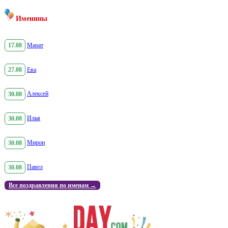
Именины
17.08
Марат
27.08
Ева
30.08
Алексей
30.08
Илья
30.08
Мирон
30.08
Павел
Все поздравления по именам →