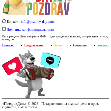
Контакт:
info@pozdrav-day.com
Политика конфиденциальности
Вы в разделе:
День аспиранта 2026 — дата праздника, история, поздравления, стихи,
проза, смс
Главная
Поздравления
Тосты
Сценарии
Контакт
«
ПоздравДень
» © 2026 :
Поздравления на каждый день в прозе,
сценарии, Смс и тосты.