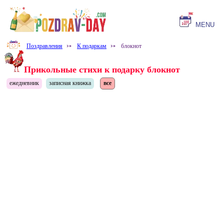
MENU
Поздравления
⤐
К подаркам
⤐
блокнот
Прикольные стихи к подарку блокнот
ежедневник
записная книжка
все