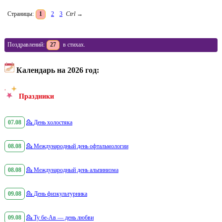
Страницы:
1
2
3
Ctrl
→
Поздравлений:
27
в стихах.
Календарь на 2026 год:
Праздники
07.08
💁
День холостяка
08.08
💁
Международный день офтальмологии
08.08
💁
Международный день альпинизма
09.08
💁
День физкультурника
09.08
💁
Ту бе-Ав — день любви