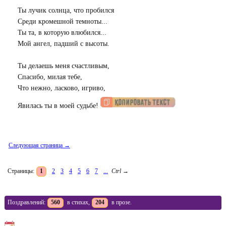
Ты лучик солнца, что пробился
Среди кромешной темноты...
Ты та, в которую влюбился...
Мой ангел, падший с высоты.
Ты делаешь меня счастливым,
Спасибо, милая тебе,
Что нежно, ласково, игриво,
Явилась ты в моей судьбе!
Следующая страница →
Страницы:
1
2
3
4
5
6
7
...
Ctrl
→
Поздравлений:
560
в стихах,
204
в прозе.