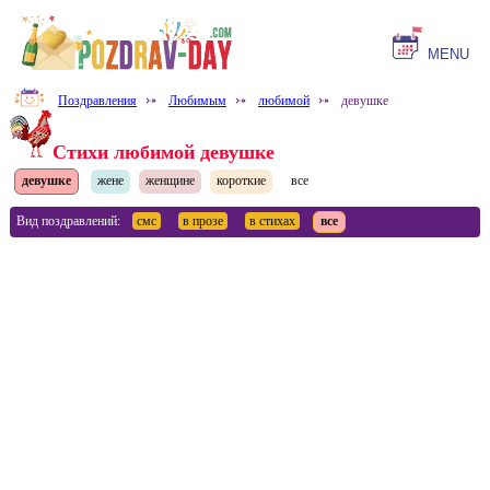
MENU
Поздравления
⤐
Любимым
⤐
любимой
⤐
девушке
Стихи любимой девушке
девушке
жене
женщине
короткие
все
Вид поздравлений:
смс
в прозе
в стихах
все