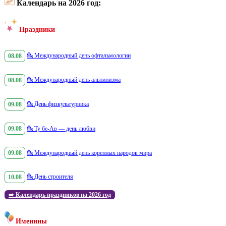
Календарь на 2026 год:
Праздники
08.08
💁
Международный день офтальмологии
08.08
💁
Международный день альпинизма
09.08
💁
День физкультурника
09.08
💁
Ту бе-Ав — день любви
09.08
💁
Международный день коренных народов мира
10.08
💁
День строителя
➡️
Календарь праздников на 2026 год
Именины