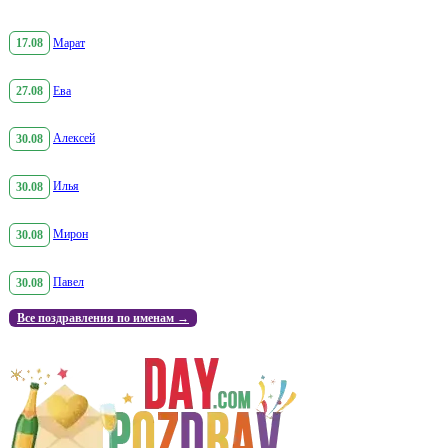
17.08
Марат
27.08
Ева
30.08
Алексей
30.08
Илья
30.08
Мирон
30.08
Павел
Все поздравления по именам →