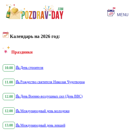
MENU
Календарь на 2026 год:
Праздники
10.08
💁
День строителя
11.08
💁
Рождество святителя Николая Чудотворца
12.08
💁
День Военно-воздушных сил (День ВВС)
12.08
💁
Международный день молодежи
13.08
💁
Международный день левшей