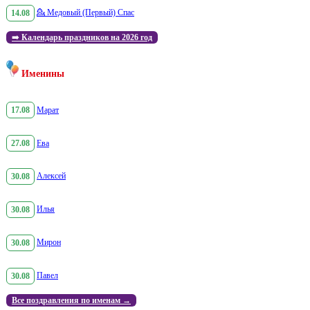
14.08
💁
Медовый (Первый) Спас
➡️
Календарь праздников на 2026 год
Именины
17.08
Марат
27.08
Ева
30.08
Алексей
30.08
Илья
30.08
Мирон
30.08
Павел
Все поздравления по именам →