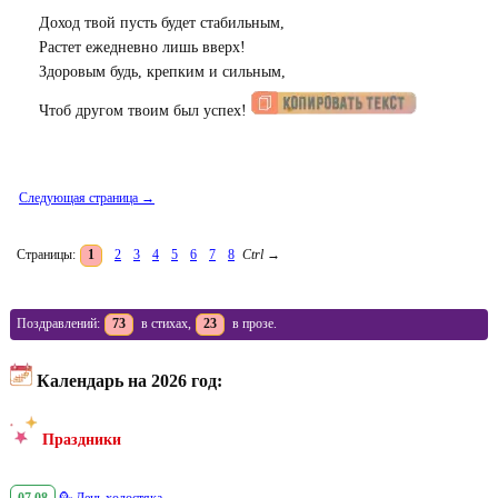
Доход твой пусть будет стабильным,
Растет ежедневно лишь вверх!
Здоровым будь, крепким и сильным,
Чтоб другом твоим был успех!
Следующая страница →
Страницы:
1
2
3
4
5
6
7
8
Ctrl
→
Поздравлений:
73
в стихах,
23
в прозе.
Календарь на 2026 год:
Праздники