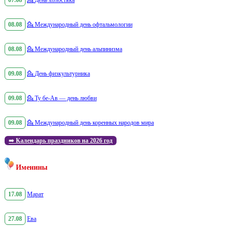
07.08
💁
День холостяка
08.08
💁
Международный день офтальмологии
08.08
💁
Международный день альпинизма
09.08
💁
День физкультурника
09.08
💁
Ту бе-Ав — день любви
09.08
💁
Международный день коренных народов мира
➡️
Календарь праздников на 2026 год
Именины
17.08
Марат
27.08
Ева