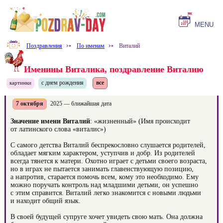
MENU
Поздравления
⤐
По именам
⤐
Виталий
Именины Виталика, поздравление Виталию
с днем рождения
все
картинки
7 октября
2025 — ближайшая дата
Значение имени Виталий
: «жизненный» (Имя происходит
от латинского слова «виталис»)
С самого детства Виталий беспрекословно слушается родителей,
обладает мягким характером, уступчив и добр. Из родителей
всегда тянется к матери. Охотно играет с детьми своего возраста,
но в играх не пытается занимать главенствующую позицию,
а напротив, старается помочь всем, кому это необходимо. Ему
можно поручать контроль над младшими детьми, он успешно
с этим справится. Виталий легко знакомится с новыми людьми
и находит общий язык.
В своей будущей супруге хочет увидеть свою мать. Она должна