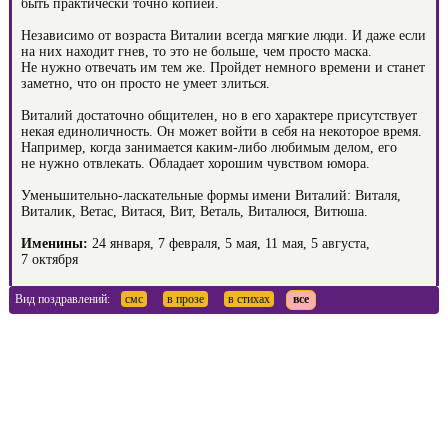
быть практически точно копией.
Независимо от возраста Виталии всегда мягкие люди. И даже если
на них находит гнев, то это не больше, чем просто маска.
Не нужно отвечать им тем же. Пройдет немного времени и станет
заметно, что он просто не умеет злиться.
Виталий достаточно общителен, но в его характере присутствует
некая единоличность. Он может войти в себя на некоторое время.
Например, когда занимается каким-либо любимым делом, его
не нужно отвлекать. Обладает хорошим чувством юмора.
Уменьшительно-ласкательные формы имени Виталий: Виталя,
Виталик, Ветас, Витася, Вит, Веталь, Виталюся, Витюша.
Именины:
24 января, 7 февраля, 5 мая, 11 мая, 5 августа,
7 октября
Вид поздравлений:
смс
в прозе
в стихах
все