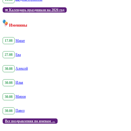
➡️
Календарь праздников на 2026 год
Именины
17.08
Марат
27.08
Ева
30.08
Алексей
30.08
Илья
30.08
Мирон
30.08
Павел
Все поздравления по именам →