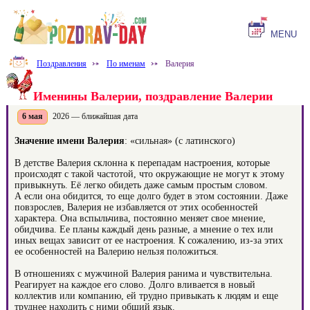
MENU
Поздравления
⤐
По именам
⤐
Валерия
Именины Валерии, поздравление Валерии
6 мая
2026 — ближайшая дата
Значение имени Валерия
: «сильная» (с латинского)
В детстве Валерия склонна к перепадам настроения, которые
происходят с такой частотой, что окружающие не могут к этому
привыкнуть. Её легко обидеть даже самым простым словом.
А если она обидится, то еще долго будет в этом состоянии. Даже
повзрослев, Валерия не избавляется от этих особенностей
характера. Она вспыльчива, постоянно меняет свое мнение,
обидчива. Ее планы каждый день разные, а мнение о тех или
иных вещах зависит от ее настроения. К сожалению, из-за этих
ее особенностей на Валерию нельзя положиться.
В отношениях с мужчиной Валерия ранима и чувствительна.
Реагирует на каждое его слово. Долго вливается в новый
коллектив или компанию, ей трудно привыкать к людям и еще
труднее находить с ними общий язык.