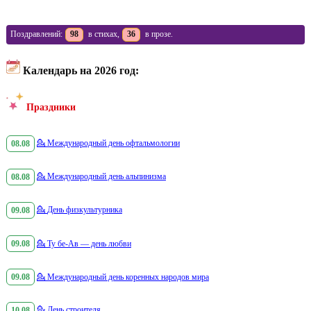
Поздравлений:
98
в стихах,
36
в прозе.
Календарь на 2026 год:
Праздники
08.08
💁
Международный день офтальмологии
08.08
💁
Международный день альпинизма
09.08
💁
День физкультурника
09.08
💁
Ту бе-Ав — день любви
09.08
💁
Международный день коренных народов мира
10.08
💁
День строителя