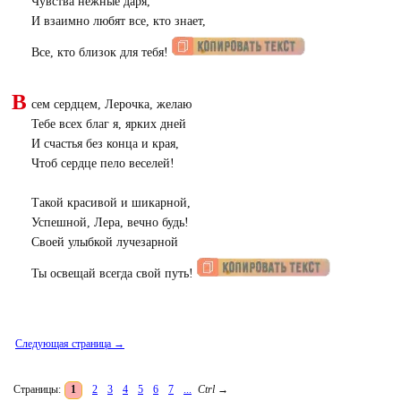
Чувства нежные даря,
И взаимно любят все, кто знает,
Все, кто близок для тебя!
В
сем сердцем, Лерочка, желаю
Тебе всех благ я, ярких дней
И счастья без конца и края,
Чтоб сердце пело веселей!
Такой красивой и шикарной,
Успешной, Лера, вечно будь!
Своей улыбкой лучезарной
Ты освещай всегда свой путь!
Следующая страница →
Страницы:
1
2
3
4
5
6
7
...
Ctrl
→