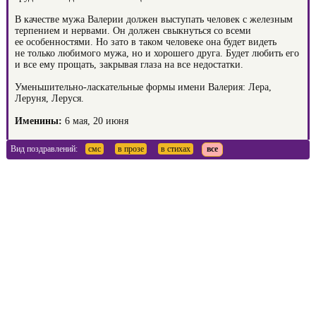
В качестве мужа Валерии должен выступать человек с железным
терпением и нервами. Он должен свыкнуться со всеми
ее особенностями. Но зато в таком человеке она будет видеть
не только любимого мужа, но и хорошего друга. Будет любить его
и все ему прощать, закрывая глаза на все недостатки.
Уменьшительно-ласкательные формы имени Валерия: Лера,
Леруня, Леруся.
Именины:
6 мая, 20 июня
Вид поздравлений:
смс
в прозе
в стихах
все