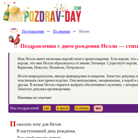
Поздравления
⤐
По именам
⤐
Нелли
Поздравления с днем рождения Нелли — стихи
Имя Нелли имеет несколько версий своего происхождения. Есть версия, что 
версия, что имя Нелли образовалось от имени Элеонора. Существует версия,
Корнелии, Новелле, Неонилле, Петронелле.
Нелли непредсказуема, иногда привередлива и капризна. Зачастую девушка п
чувствовать своё превосходство. Она импульсивна, эмоциональна, а порой 
друзья. В мужья Нелли старается выбрать обеспеченного мужчину, с которым
Зачастую девушка противоречива.
Именины не отмечает.
Вид поздравлений:
смс
в прозе
в стихах
все
П
ожелать хочу для Нелли
В наступивший день рожденья,