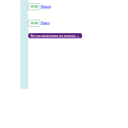
30.08
Мирон
30.08
Павел
Все поздравления по именам →