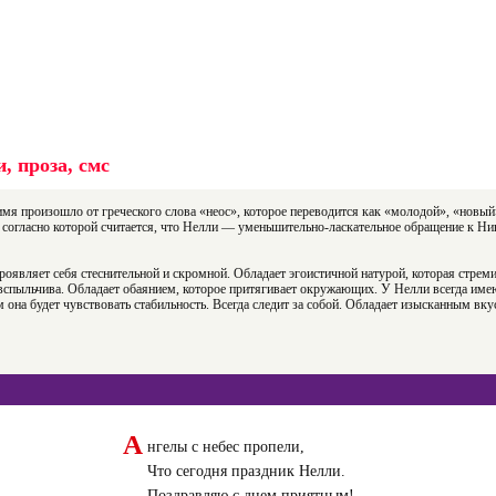
, проза, смс
имя произошло от греческого слова «неос», которое переводится как «молодой», «новый
 согласно которой считается, что Нелли — уменьшительно-ласкательное обращение к Ни
роявляет себя стеснительной и скромной. Обладает эгоистичной натурой, которая стреми
и вспыльчива. Обладает обаянием, которое притягивает окружающих. У Нелли всегда им
 она будет чувствовать стабильность. Всегда следит за собой. Обладает изысканным вку
А
нгелы с небес пропели,
Что сегодня праздник Нелли.