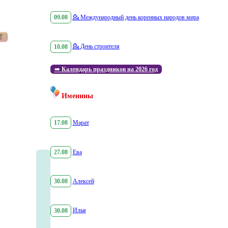
09.08
💁
Международный день коренных народов мира
10.08
💁
День строителя
➡️
Календарь праздников на 2026 год
Именины
17.08
Марат
27.08
Ева
30.08
Алексей
30.08
Илья