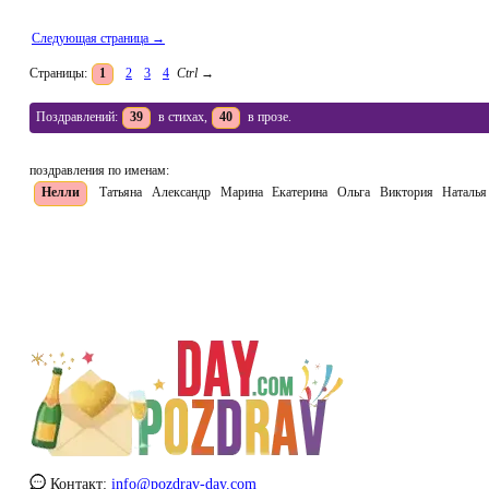
Следующая страница →
Страницы:
1
2
3
4
Ctrl
→
Поздравлений:
39
в стихах,
40
в прозе.
поздравления по именам:
Нелли
Татьяна
Александр
Марина
Екатерина
Ольга
Виктория
Наталья
Контакт:
info@pozdrav-day.com