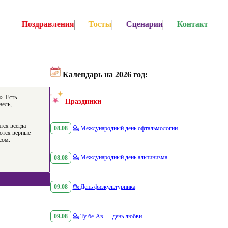
Поздравления
Тосты
Сценарии
Контакт
Календарь на 2026 год:
». Есть
Праздники
нель,
тся всегда
08.08
💁
Международный день офтальмологии
еются верные
сом.
08.08
💁
Международный день альпинизма
09.08
💁
День физкультурника
09.08
💁
Ту бе-Ав — день любви