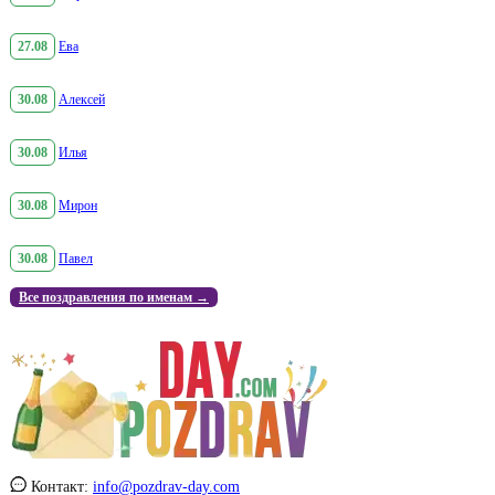
27.08
Ева
30.08
Алексей
30.08
Илья
30.08
Мирон
30.08
Павел
Все поздравления по именам →
Контакт:
info@pozdrav-day.com