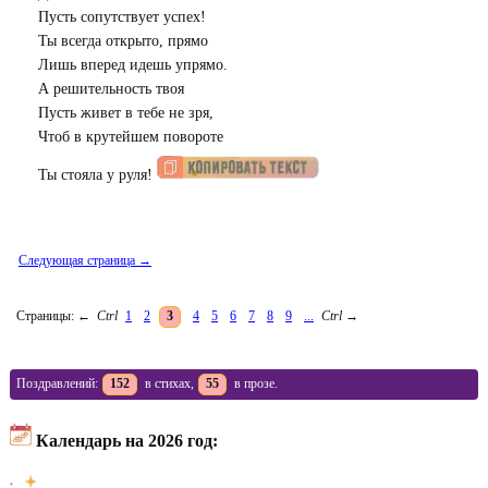
Пусть сопутствует успех!
Ты всегда открыто, прямо
Лишь вперед идешь упрямо.
А решительность твоя
Пусть живет в тебе не зря,
Чтоб в крутейшем повороте
Ты стояла у руля!
Следующая страница →
Страницы:
←
Ctrl
1
2
3
4
5
6
7
8
9
...
Ctrl
→
Поздравлений:
152
в стихах,
55
в прозе.
Календарь на 2026 год: