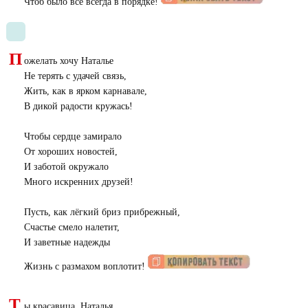
Чтоб было всё всегда в порядке!
П
ожелать хочу Наталье
Не терять с удачей связь,
Жить, как в ярком карнавале,
В дикой радости кружась!
Чтобы сердце замирало
От хороших новостей,
И заботой окружало
Много искренних друзей!
Пусть, как лёгкий бриз прибрежный,
Счастье смело налетит,
И заветные надежды
Жизнь с размахом воплотит!
Т
ы красавица, Наталья,