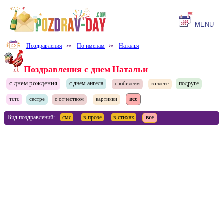
MENU
Поздравления
⤐
По именам
⤐
Наталья
Поздравления с днем Натальи
с днем рождения
с днем ангела
подруге
с юбилеем
коллеге
тете
все
сестре
с отчеством
картинки
Вид поздравлений:
смс
в прозе
в стихах
все