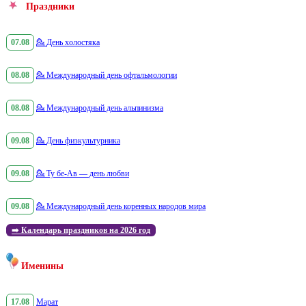
Праздники
07.08
💁
День холостяка
08.08
💁
Международный день офтальмологии
08.08
💁
Международный день альпинизма
09.08
💁
День физкультурника
09.08
💁
Ту бе-Ав — день любви
09.08
💁
Международный день коренных народов мира
➡️
Календарь праздников на 2026 год
Именины
17.08
Марат