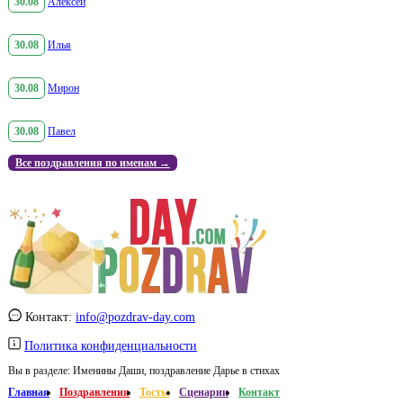
30.08
Алексей
30.08
Илья
30.08
Мирон
30.08
Павел
Все поздравления по именам →
Контакт:
info@pozdrav-day.com
Политика конфиденциальности
Вы в разделе:
Именины Даши, поздравление Дарье в стихах
Главная
Поздравления
Тосты
Сценарии
Контакт