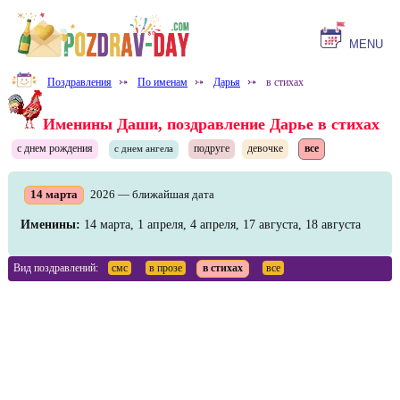
MENU
Поздравления
⤐
По именам
⤐
Дарья
⤐
в стихах
Именины Даши, поздравление Дарье в стихах
с днем рождения
подруге
девочке
все
с днем ангела
14 марта
2026 — ближайшая дата
Именины:
14 марта, 1 апреля, 4 апреля, 17 августа, 18 августа
Вид поздравлений:
смс
в прозе
в стихах
все