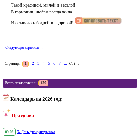
Такой красивой, милой и веселой.
В гармонии, любви всегда жила
И оставалась бодрой и здоровой!
Следующая страница →
Страницы:
1
2
3
4
5
6
7
...
Ctrl
→
Всего поздравлений:
120
Календарь на 2026 год:
Праздники
09.08
💁
День физкультурника