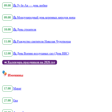
09.08
💁
Ту бе-Ав — день любви
09.08
💁
Международный день коренных народов мира
10.08
💁
День строителя
11.08
💁
Рождество святителя Николая Чудотворца
12.08
💁
День Военно-воздушных сил (День ВВС)
➡️
Календарь праздников на 2026 год
Именины
17.08
Марат
27.08
Ева