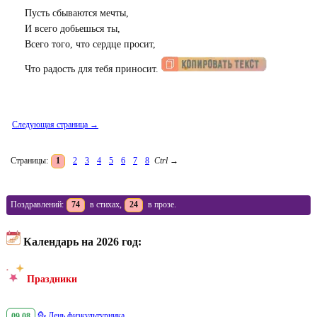
Пусть сбываются мечты,
И всего добьешься ты,
Всего того, что сердце просит,
Что радость для тебя приносит.
Следующая страница →
Страницы:
1
2
3
4
5
6
7
8
Ctrl
→
Поздравлений:
74
в стихах,
24
в прозе.
Календарь на 2026 год:
Праздники
09.08
💁
День физкультурника