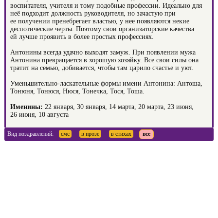
воспитателя, учителя и тому подобные профессии. Идеально для
неё подходит должность руководителя, но зачастую при
ее получении пренебрегает властью, у нее появляются некие
деспотические черты. Поэтому свои организаторские качества
ей лучше проявить в более простых профессиях.
Антонины всегда удачно выходят замуж. При появлении мужа
Антонина превращается в хорошую хозяйку. Все свои силы она
тратит на семью, добивается, чтобы там царило счастье и уют.
Уменьшительно-ласкательные формы имени Антонина: Антоша,
Тонюня, Тонюся, Нюся, Тонечка, Тося, Тоша.
Именины:
22 января, 30 января, 14 марта, 20 марта, 23 июня,
26 июня, 10 августа
Вид поздравлений:
смс
в прозе
в стихах
все