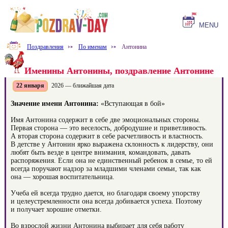
MENU
Поздравления
⤐
По именам
⤐
Антонина
Именины Антонины, поздравление Антонине
22 января
2026 — ближайшая дата
Значение имени Антонина:
«Вступающая в бой»
Имя Антонина содержит в себе две эмоциональных стороны.
Первая сторона — это веселость, добродушие и приветливость.
А вторая сторона содержит в себе расчетливость и властность.
В детстве у Антонин ярко выражена склонность к лидерству, они
любят быть везде в центре внимания, командовать, давать
распоряжения. Если она не единственный ребенок в семье, то ей
всегда поручают надзор за младшими членами семьи, так как
она — хорошая воспитательница.
Учеба ей всегда трудно дается, но благодаря своему упорству
и целеустремленности она всегда добивается успеха. Поэтому
и получает хорошие отметки.
Во взрослой жизни Антонина выбирает для себя работу