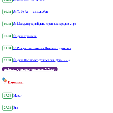
09.08
💁
Ту бе-Ав — день любви
09.08
💁
Международный день коренных народов мира
10.08
💁
День строителя
11.08
💁
Рождество святителя Николая Чудотворца
12.08
💁
День Военно-воздушных сил (День ВВС)
➡️
Календарь праздников на 2026 год
Именины
17.08
Марат
27.08
Ева