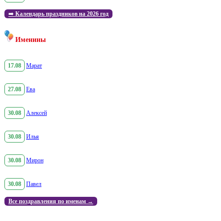
➡️
Календарь праздников на 2026 год
Именины
17.08
Марат
27.08
Ева
30.08
Алексей
30.08
Илья
30.08
Мирон
30.08
Павел
Все поздравления по именам →