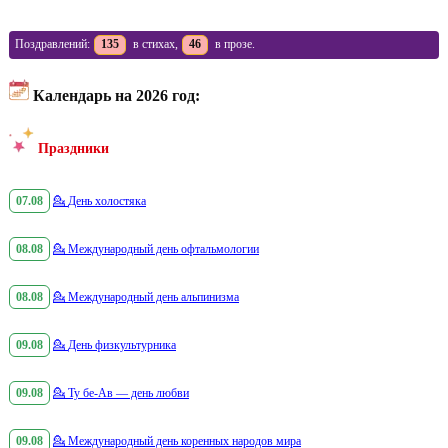
Поздравлений:
135
в стихах,
46
в прозе.
Календарь на 2026 год:
Праздники
07.08
💁
День холостяка
08.08
💁
Международный день офтальмологии
08.08
💁
Международный день альпинизма
09.08
💁
День физкультурника
09.08
💁
Ту бе-Ав — день любви
09.08
💁
Международный день коренных народов мира