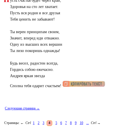
усть счастья будет через край,
Здоровья на сто лет хватает.
Пусть вся родня и все друзья
Тебя ценить не забывают!
Ты верен принципам своим,
Значит, вперед иди отважно.
Одну из высших всех вершин
Ты лихо покоришь однажды!
Будь весел, радостен всегда,
Гордись собою ежечасно.
Андрея яркая звезда
Сполна тебя одарит счастьем!
Следующая страница →
Страницы:
←
Ctrl
1
2
3
4
5
6
7
8
9
10
...
Ctrl
→