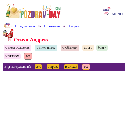
MENU
Поздравления
⤐
По именам
⤐
Андрей
Стихи Андрею
с днем рождения
с юбилеем
другу
брату
с днем ангела
мальчику
все
Вид поздравлений:
смс
в прозе
в стихах
все