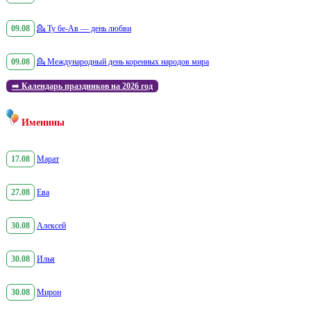
09.08
💁
Ту бе-Ав — день любви
09.08
💁
Международный день коренных народов мира
➡️
Календарь праздников на 2026 год
Именины
17.08
Марат
27.08
Ева
30.08
Алексей
30.08
Илья
30.08
Мирон