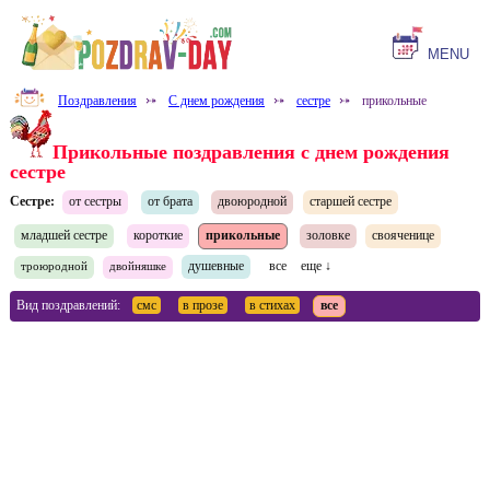
MENU
Поздравления
⤐
С днем рождения
⤐
сестре
⤐
прикольные
Прикольные поздравления с днем рождения
сестре
Сестре:
от сестры
от брата
двоюродной
старшей сестре
младшей сестре
короткие
прикольные
золовке
свояченице
душевные
все
еще ↓
троюродной
двойняшке
Вид поздравлений:
смс
в прозе
в стихах
все