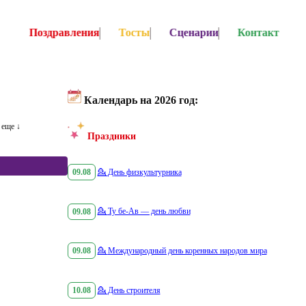
Поздравления
Тосты
Сценарии
Контакт
Календарь на 2026 год:
еще ↓
Праздники
09.08
💁
День физкультурника
09.08
💁
Ту бе-Ав — день любви
09.08
💁
Международный день коренных народов мира
10.08
💁
День строителя