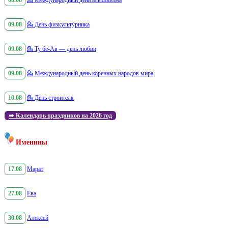
08.08
💁
Международный день альпинизма
09.08
💁
День физкультурника
09.08
💁
Ту бе-Ав — день любви
09.08
💁
Международный день коренных народов мира
10.08
💁
День строителя
➡️
Календарь праздников на 2026 год
Именины
17.08
Марат
27.08
Ева
30.08
Алексей