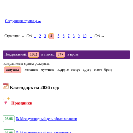
Следующая страница →
Страницы:
←
Ctrl
1
2
3
4
5
6
7
8
9
10
...
Ctrl
→
Поздравлений:
1062
в стихах,
747
в прозе.
поздравления с днем рождения:
девушке
женщине
мужчине
подруге
сестре
другу
маме
брату
Календарь на 2026 год:
Праздники
08.08
💁
Международный день офтальмологии