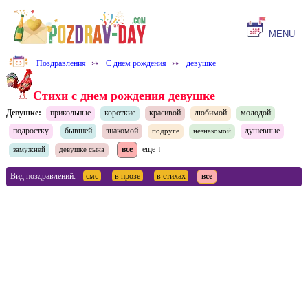
MENU
Поздравления
⤐
С днем рождения
⤐
девушке
Стихи с днем рождения девушке
Девушке:
прикольные
короткие
красивой
любимой
молодой
подростку
бывшей
знакомой
душевные
подруге
незнакомой
все
еще ↓
замужней
девушке сына
Вид поздравлений:
смс
в прозе
в стихах
все