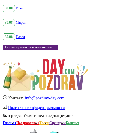
30.08
Илья
30.08
Мирон
30.08
Павел
Все поздравления по именам →
Контакт:
info@pozdrav-day.com
Политика конфиденциальности
Вы в разделе:
Стихи с днем рождения девушке
Главная
Поздравления
Тосты
Сценарии
Контакт