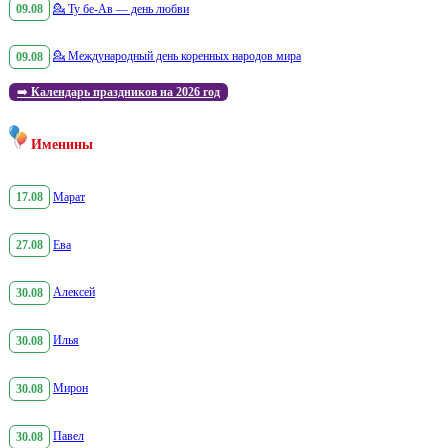
09.08
💁
Ту бе-Ав — день любви
09.08
💁
Международный день коренных народов мира
➡️
Календарь праздников на 2026 год
Именины
17.08
Марат
27.08
Ева
30.08
Алексей
30.08
Илья
30.08
Мирон
30.08
Павел