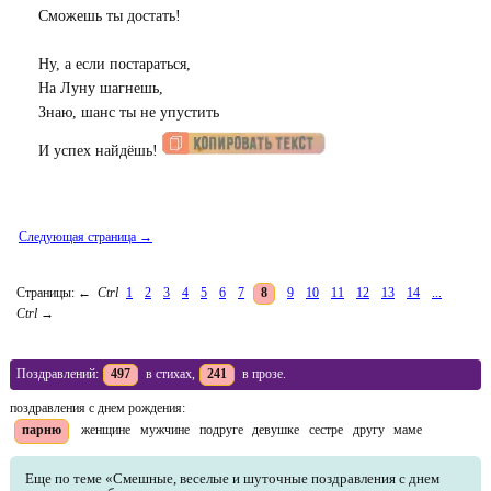
Сможешь ты достать!
Ну, а если постараться,
На Луну шагнешь,
Знаю, шанс ты не упустить
И успех найдёшь!
Следующая страница →
Страницы:
←
Ctrl
1
2
3
4
5
6
7
8
9
10
11
12
13
14
...
Ctrl
→
Поздравлений:
497
в стихах,
241
в прозе.
поздравления с днем рождения:
парню
женщине
мужчине
подруге
девушке
сестре
другу
маме
Еще по теме «Смешные, веселые и шуточные поздравления с днем