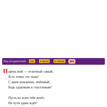
Вид поздравлений:
смс
в прозе
в стихах
все
П
арень мой — отличный самый,
Я-то точно это знаю!
С днем рождения, любимый,
Будь здоровым и счастливым!
Пусть во всем тебе везёт,
На пути удача ждёт!