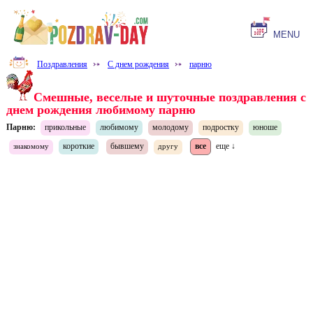
MENU
Поздравления
⤐
С днем рождения
⤐
парню
Смешные, веселые и шуточные поздравления с
днем рождения любимому парню
Парню:
прикольные
любимому
молодому
подростку
юноше
короткие
бывшему
все
еще ↓
знакомому
другу