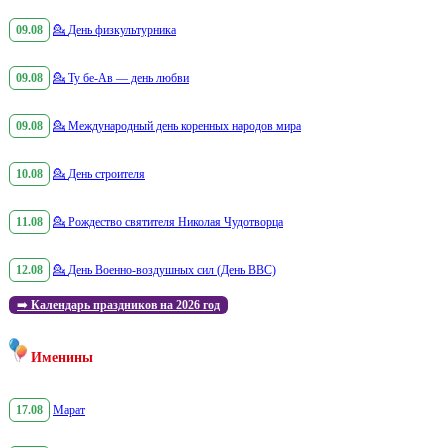
09.08
💁
День физкультурника
09.08
💁
Ту бе-Ав — день любви
09.08
💁
Международный день коренных народов мира
10.08
💁
День строителя
11.08
💁
Рождество святителя Николая Чудотворца
12.08
💁
День Военно-воздушных сил (День ВВС)
➡️
Календарь праздников на 2026 год
Именины
17.08
Марат