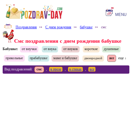
MENU
Поздравления
⤐
С днем рождения
⤐
бабушке
⤐
смс
Смс поздравления с днем рождения бабушке
Бабушке:
от внучки
от внука
от внуков
короткие
душевные
прикольные
прабабушке
маме и бабушке
все
еще ↓
двоюродной
Вид поздравлений:
смс
,
в прозе
,
в стихах
,
все