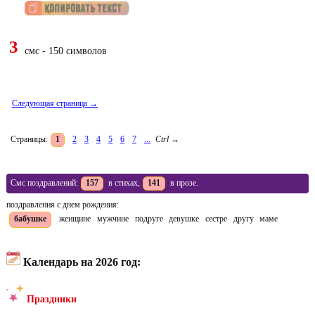
3
смс - 150 символов
Следующая страница →
Страницы:
1
2
3
4
5
6
7
...
Ctrl
→
Смс поздравлений:
157
в стихах,
141
в прозе.
поздравления с днем рождения:
бабушке
женщине
мужчине
подруге
девушке
сестре
другу
маме
Календарь на 2026 год:
Праздники