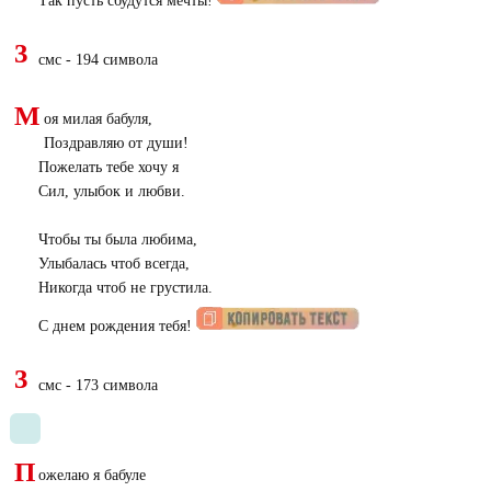
Так пусть сбудутся мечты!
3
смс - 194 символа
М
оя милая бабуля,
Поздравляю от души!
Пожелать тебе хочу я
Сил, улыбок и любви.
Чтобы ты была любима,
Улыбалась чтоб всегда,
Никогда чтоб не грустила.
С днем рождения тебя!
3
смс - 173 символа
П
ожелаю я бабуле